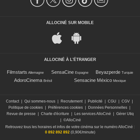
ALLOCINÉ SUR MOBILE
ALLOCINÉ À L'ÉTRANGER
Filmstarts
SensaCine
Beyazperde
Allemagne
Espagne
Turquie
AdoroCinema
Sensacine México
Brésil
Mexique
Contact
|
Qui sommes-nous
|
Recrutement
|
Publicité
|
CGU
|
CGV
|
Politique de cookies
|
Préférences cookies
|
Données Personnelles
|
Revue de presse
|
Charte d'écriture
|
Les services AlloCiné
|
Gérer Utiq
|
©AlloCiné
Retrouvez tous les horaires et infos de votre cinéma sur le numéro AlloCiné :
0 892 892 892
(0,90€/minute)