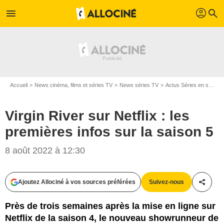
profil
menu
search
Accueil
News cinéma, films et séries TV
News séries TV
Actus Séries en streaming
Virgin River sur Netflix : les
premières infos sur la saison 5
8 août 2022 à 12:30
Ajoutez Allociné à vos sources préférées
Suivez-nous
Partag
Près de trois semaines après la mise en ligne sur
Netflix de la saison 4, le nouveau showrunneur de