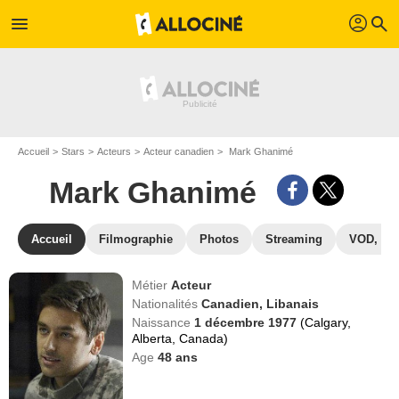
profil
menu
search
Accueil
Stars
Acteurs
Acteur canadien
Mark Ghanimé
Mark Ghanimé
Accueil
Filmographie
Photos
Streaming
VOD, DV
Métier
Acteur
Nationalités
Canadien,
Libanais
Naissance
1 décembre 1977
(Calgary,
Alberta, Canada)
Age
48
ans