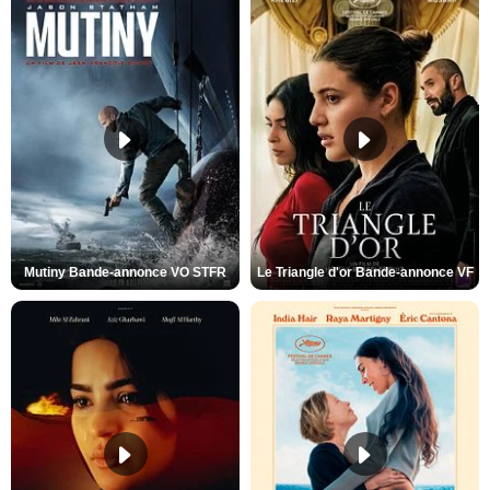
Mutiny Bande-annonce VO STFR
Le Triangle d'or Bande-annonce VF