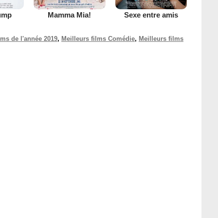
ump
Mamma Mia!
Sexe entre amis
ilms de l'année 2019
,
Meilleurs films Comédie
,
Meilleurs films