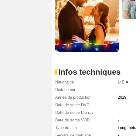
Infos techniques
Nationalité
U.S.A.
Distributeur
-
Année de production
2019
Date de sortie DVD
-
Date de sortie Blu-ray
-
Date de sortie VOD
-
Type de film
Long métr
Secrets de tournage
-