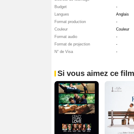
Budget
-
Langues
Anglais
Format production
-
Couleur
Couleur
Format audio
-
Format de projection
-
N° de Visa
-
Si vous aimez ce film