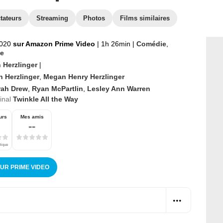
tateurs
Streaming
Photos
Films similaires
2020
sur Amazon Prime Video
|
1h 26min
|
Comédie
,
e
n Herzlinger
|
n Herzlinger
,
Megan Henry Herzlinger
rah Drew
,
Ryan McPartlin
,
Lesley Ann Warren
ginal
Twinkle All the Way
urs
Mes amis
--
tique
SUR PRIME VIDEO