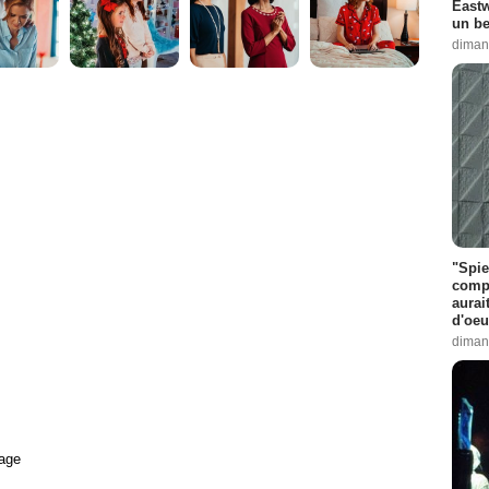
Eastw
un be
diman
"Spie
compl
aurai
d'oeu
diman
age