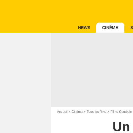
NEWS
CINÉMA
S
Accueil
Cinéma
Tous les films
Films Comédie
Un 