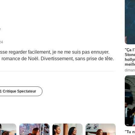
é
24
"Ça l
laisse regarder facilement, je ne me suis pas ennuyer.
Stone
e romance de Noël. Divertissement, sans prise de tête.
holly
meill
diman
1 Critique Spectateur
"Tu n