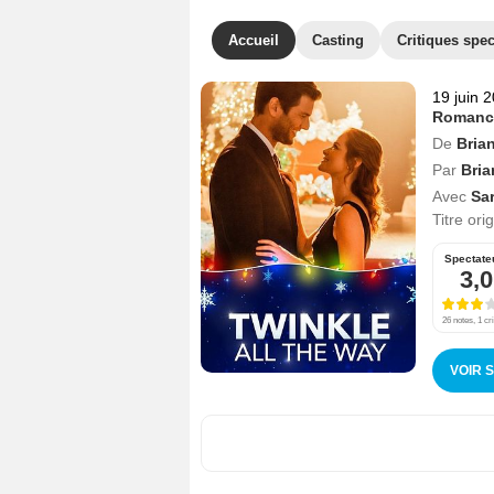
Accueil
Casting
Critiques spec
19 juin 
Romanc
De
Bria
Par
Bria
Avec
Sa
Titre ori
Spectate
3,0
26 notes, 1 cri
VOIR 