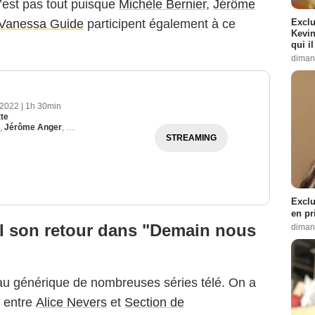
est pas tout puisque
Michèle Bernier
,
Jérôme
Exclu
Vanessa Guide
participent également à ce
Kevin
qui i
diman
 2022
|
1h 30min
te
,
Jérôme Anger
,
Thierry Neuvic
STREAMING
Exclu
en pr
-il son retour dans "Demain nous
diman
 au générique de nombreuses séries télé. On a
r entre
Alice Nevers
et
Section de