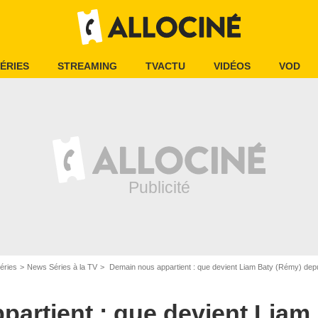
ÉRIES
STREAMING
TVACTU
VIDÉOS
VOD
éries
News Séries à la TV
Demain nous appartient : que devient Liam Baty (Rémy) depuis 
artient : que devient Liam