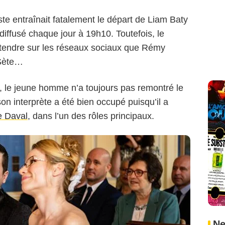
he Charzat/Elephant-story/TF1
ste entraînait fatalement le départ de Liam Baty
diffusé chaque jour à 19h10. Toutefois, le
entendre sur les réseaux sociaux que Rémy
 Sète…
A, le jeune homme n’a toujours pas remontré le
on interprète a été bien occupé puisqu’il a
e Daval
, dans l’un des rôles principaux.
Ne