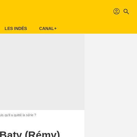
profil
search
LES INDÉS
CANAL+
qu'il a quitté la série ?
 Baty (Rémy)