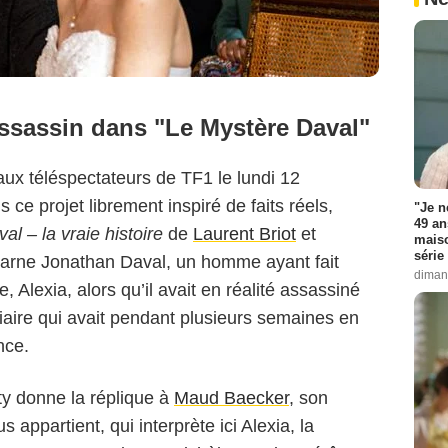
ssassin dans "Le Mystère Daval"
 aux téléspectateurs de TF1 le lundi 12
e projet librement inspiré de faits réels,
"Je n
49 an
val – la vraie histoire
de
Laurent Briot
et
maiso
série 
carne Jonathan Daval, un homme ayant fait
diman
, Alexia, alors qu’il avait en réalité assassiné
iaire qui avait pendant plusieurs semaines en
nce.
y donne la réplique à
Maud Baecker
, son
appartient, qui interprète ici Alexia, la