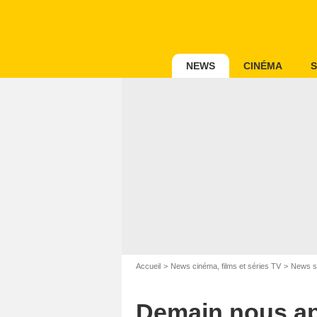
NEWS
CINÉMA
S
Accueil
News cinéma, films et séries TV
News s
Demain nous app