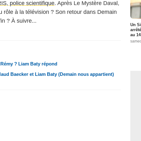
IS, police scientifique
. Après Le Mystère Daval,
u rôle à la télévision ? Son retour dans Demain
in ? À suivre...
Un Si
arrêt
au 14
samed
n Rémy ? Liam Baty répond
 Maud Baecker et Liam Baty (Demain nous appartient)