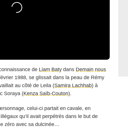
a connaissance de
Liam Baty
dans
Demain nous
février 1988, se glissait dans la peau de Rémy
vaillait au côté de Leila (
Samira Lachhab
) à
ec Soraya (
Kenza Saïb-Couton
).
personnage, celui-ci partait en cavale, en
llégaux qu’il avait perpétrés dans le but de
r de zéro avec sa dulcinée…