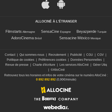
ALLOCINÉ À L'ÉTRANGER
Filmstarts
SensaCine
Beyazperde
Allemagne
Espagne
Turquie
AdoroCinema
Sensacine México
Brésil
Mexique
Contact
|
Qui sommes-nous
|
Recrutement
|
Publicité
|
CGU
|
CGV
|
Politique de cookies
|
Préférences cookies
|
Données Personnelles
|
Revue de presse
|
Charte d'écriture
|
Les services AlloCiné
|
Gérer Utiq
|
©AlloCiné
Retrouvez tous les horaires et infos de votre cinéma sur le numéro AlloCiné :
0 892 892 892
(0,90€/minute)