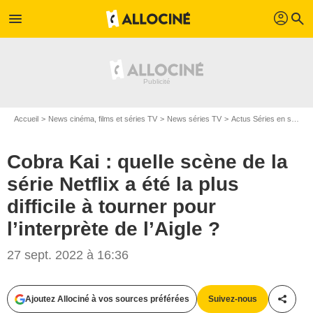
profil
menu
search
Accueil
News cinéma, films et séries TV
News séries TV
Actus Séries en streaming
Cobra Kai : quelle scène de la
série Netflix a été la plus
difficile à tourner pour
l’interprète de l’Aigle ?
27 sept. 2022 à 16:36
Ajoutez Allociné à vos sources préférées
Suivez-nous
Partag