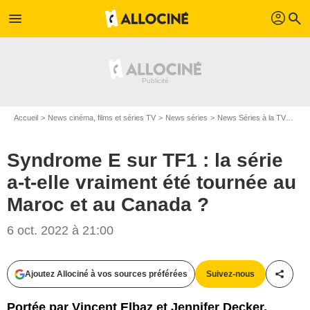
profil
menu
search
Accueil
News cinéma, films et séries TV
News séries
News Séries à la TV
Synd
Syndrome E sur TF1 : la série
a-t-elle vraiment été tournée au
Maroc et au Canada ?
6 oct. 2022 à 21:00
Ajoutez Allociné à vos sources préférées
Suivez-nous
Partag
Portée par Vincent Elbaz et Jennifer Decker,