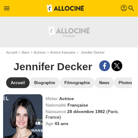
profil
menu
search
Accueil
Stars
Actrices
Actrice française
Jennifer Decker
Jennifer Decker
Accueil
Biographie
Filmographie
News
Photos
Métier
Actrice
Nationalité
Française
Naissance
28 décembre 1982
(Paris,
France)
Age
43
ans