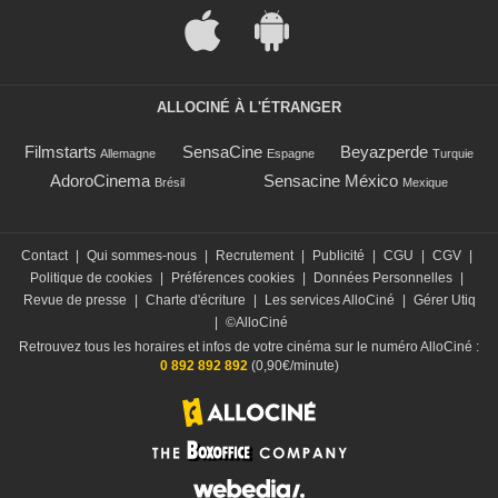
ALLOCINÉ À L'ÉTRANGER
Filmstarts
SensaCine
Beyazperde
Allemagne
Espagne
Turquie
AdoroCinema
Sensacine México
Brésil
Mexique
Contact
|
Qui sommes-nous
|
Recrutement
|
Publicité
|
CGU
|
CGV
|
Politique de cookies
|
Préférences cookies
|
Données Personnelles
|
Revue de presse
|
Charte d'écriture
|
Les services AlloCiné
|
Gérer Utiq
|
©AlloCiné
Retrouvez tous les horaires et infos de votre cinéma sur le numéro AlloCiné :
0 892 892 892
(0,90€/minute)