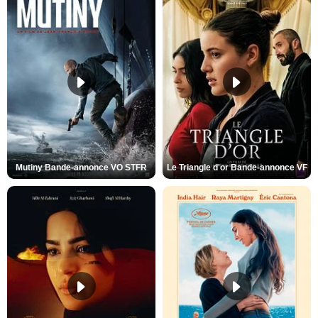
Mutiny Bande-annonce VO STFR
Le Triangle d'or Bande-annonce VF