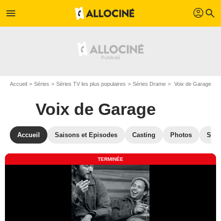
profil
menu
search
Accueil
Séries
Séries TV les plus populaires
Séries Drame
Voix de Garage
Voix de Garage
Accueil
Saisons et Episodes
Casting
Photos
Séri
TERMINÉE