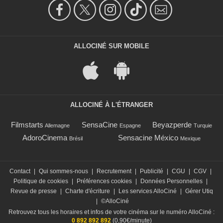
ALLOCINÉ SUR MOBILE
ALLOCINÉ À L'ÉTRANGER
Filmstarts
SensaCine
Beyazperde
Allemagne
Espagne
Turquie
AdoroCinema
Sensacine México
Brésil
Mexique
Contact
|
Qui sommes-nous
|
Recrutement
|
Publicité
|
CGU
|
CGV
|
Politique de cookies
|
Préférences cookies
|
Données Personnelles
|
Revue de presse
|
Charte d'écriture
|
Les services AlloCiné
|
Gérer Utiq
|
©AlloCiné
Retrouvez tous les horaires et infos de votre cinéma sur le numéro AlloCiné :
0 892 892 892
(0,90€/minute)