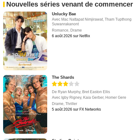
Nouvelles séries venant de commencer
Unlucky Bae
Avec
Mac Nattapat Nimjirawat
,
Tham Tupthong
Suwanrakanont
Romance
,
Drame
6 août 2026 sur Netflix
The Shards
De
Ryan Murphy
,
Bret Easton Ellis
Avec
Igby Rigney
,
Kaia Gerber
,
Homer Gere
Drame
,
Thriller
5 août 2026 sur FX Networks