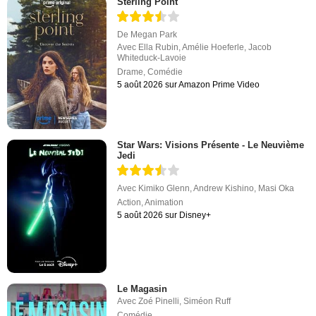
Sterling Point
De
Megan Park
Avec
Ella Rubin
,
Amélie Hoeferle
,
Jacob
Whiteduck-Lavoie
Drame
,
Comédie
5 août 2026 sur Amazon Prime Video
Star Wars: Visions Présente - Le Neuvième
Jedi
Avec
Kimiko Glenn
,
Andrew Kishino
,
Masi Oka
Action
,
Animation
5 août 2026 sur Disney+
Le Magasin
Avec
Zoé Pinelli
,
Siméon Ruff
Comédie