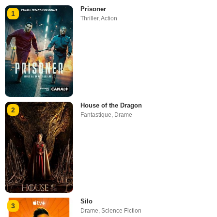
Prisoner
1
Thriller
,
Action
House of the Dragon
2
Fantastique
,
Drame
Silo
3
Drame
,
Science Fiction