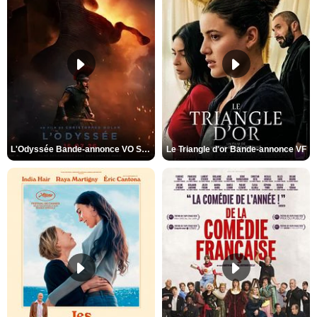
L'Odyssée Bande-annonce VO STFR
Le Triangle d'or Bande-annonce VF