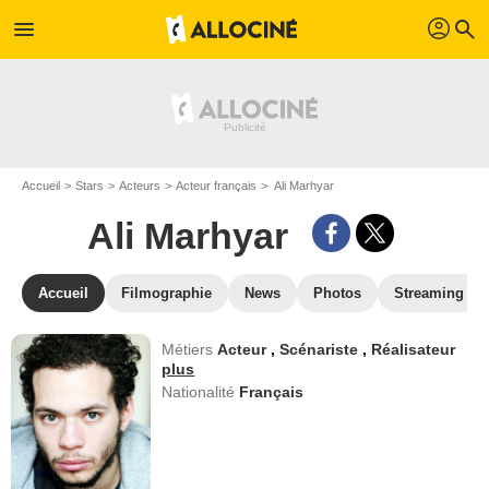
profil
menu
search
Accueil
Stars
Acteurs
Acteur français
Ali Marhyar
Ali Marhyar
Accueil
Filmographie
News
Photos
Streaming
Métiers
Acteur
,
Scénariste
,
Réalisateur
plus
Nationalité
Français