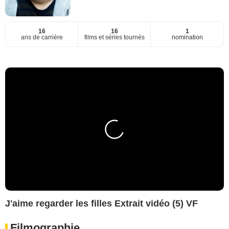
16
16
1
ans de carrière
films et séries tournés
nomination
J'aime regarder les filles Extrait vidéo (5) VF
Filmographie