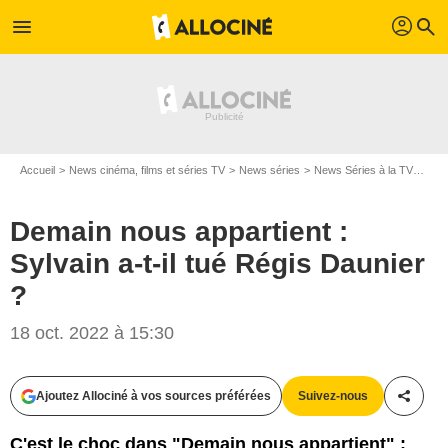
profil
menu
search
Accueil
News cinéma, films et séries TV
News séries
News Séries à la TV
Dema
Demain nous appartient :
Sylvain a-t-il tué Régis Daunier
?
18 oct. 2022 à 15:30
Ajoutez Allociné à vos sources préférées
Suivez-nous
Partag
C'est le choc dans "Demain nous appartient" :