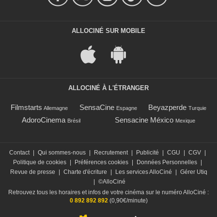
ALLOCINÉ SUR MOBILE
ALLOCINÉ À L'ÉTRANGER
Filmstarts
SensaCine
Beyazperde
Allemagne
Espagne
Turquie
AdoroCinema
Sensacine México
Brésil
Mexique
Contact
|
Qui sommes-nous
|
Recrutement
|
Publicité
|
CGU
|
CGV
|
Politique de cookies
|
Préférences cookies
|
Données Personnelles
|
Revue de presse
|
Charte d'écriture
|
Les services AlloCiné
|
Gérer Utiq
|
©AlloCiné
Retrouvez tous les horaires et infos de votre cinéma sur le numéro AlloCiné :
0 892 892 892
(0,90€/minute)