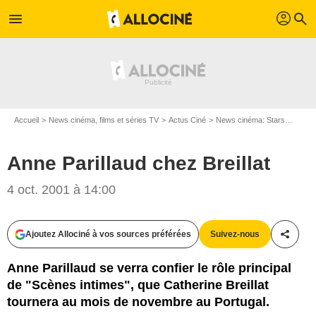
profil
menu
search
Accueil
News cinéma, films et séries TV
Actus Ciné
News cinéma: Stars
Anne P
Anne Parillaud chez Breillat
4 oct. 2001 à 14:00
Ajoutez Allociné à vos sources préférées
Suivez-nous
Partag
Anne Parillaud se verra confier le rôle principal
de "Scènes intimes", que Catherine Breillat
tournera au mois de novembre au Portugal.