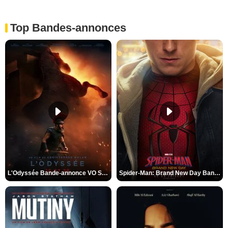
Top Bandes-annonces
L'Odyssée Bande-annonce VO STFR
Spider-Man: Brand New Day Bande-annonce VO STFR