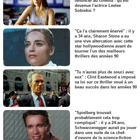
renoncer au cinéma : qu'est
devenue l'actrice Leelee
Sobieksi ?
"Ça l'a clairement énervé" : il y
a 34 ans, Sharon Stone a eu
une vive altercation avec cette
star hollywoodienne avant de
tourner l'un des meilleurs
thrillers des années 90
"Tu n'auras plus de souci avec
eux" : Clint Eastwood a imposé
sa loi sur ce thriller voué à un
beau succès dans les années 90
"Spielberg trouvait
probablement cela trop
compliqué" : il y a 24 ans,
Schwarzenegger aurait pu jouer
dans une suite de ce chef-
d'oeuvre de la science-fiction