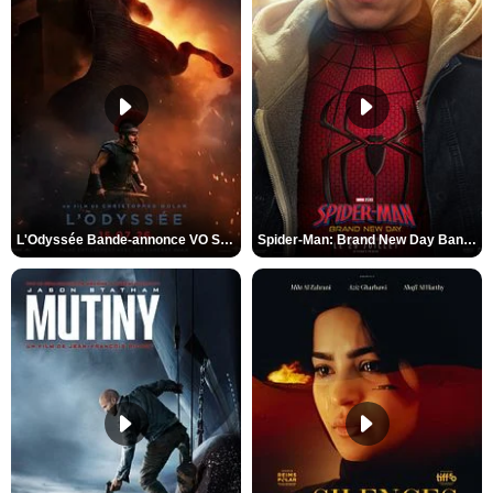
L'Odyssée Bande-annonce VO STFR
Spider-Man: Brand New Day Bande-annonce VO STFR