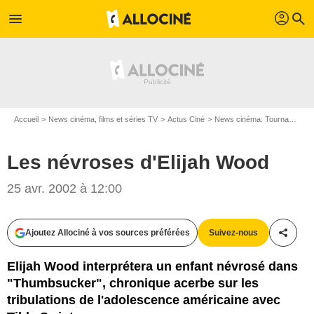
profil
menu
search
Accueil
News cinéma, films et séries TV
Actus Ciné
News cinéma: Tournages
Les névroses d'Elijah Wood
25 avr. 2002 à 12:00
Ajoutez Allociné à vos sources préférées
Suivez-nous
Partag
Elijah Wood interprétera un enfant névrosé dans
"Thumbsucker", chronique acerbe sur les
tribulations de l'adolescence américaine avec