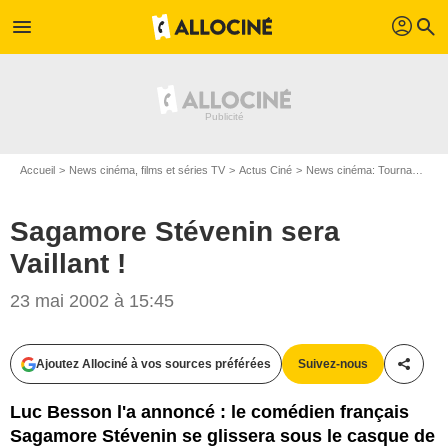
profil
menu
search
Accueil
News cinéma, films et séries TV
Actus Ciné
News cinéma: Tournages
Sagamore Stévenin sera
Vaillant !
23 mai 2002 à 15:45
Ajoutez Allociné à vos sources préférées
Suivez-nous
Partag
Luc Besson l'a annoncé : le comédien français
Sagamore Stévenin se glissera sous le casque de