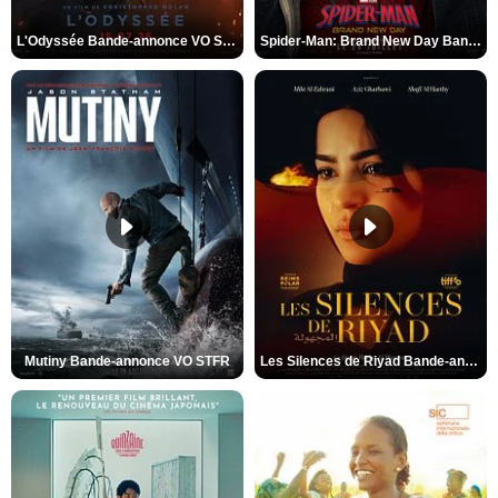
L'Odyssée Bande-annonce VO STFR
Spider-Man: Brand New Day Bande-annonce VO STFR
Mutiny Bande-annonce VO STFR
Les Silences de Riyad Bande-annonce VO STFR