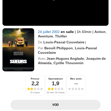
24 juillet 2002
en salle
|
1h 43min
|
Action
,
Aventure
,
Thriller
De
Louis-Pascal Couvelaire
|
Par
Benoît Philippon
,
Louis-Pascal
Couvelaire
Avec
Jean-Hugues Anglade
,
Joaquim de
Almeida
,
Cyrille Thouvenin
Presse
Spectateurs
Mes amis
2,2
1,9
--
15 critiques
111 notes, 33 critiques
VOD