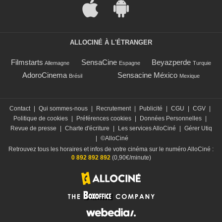
ALLOCINÉ À L'ÉTRANGER
Filmstarts
SensaCine
Beyazperde
Allemagne
Espagne
Turquie
AdoroCinema
Sensacine México
Brésil
Mexique
Contact
|
Qui sommes-nous
|
Recrutement
|
Publicité
|
CGU
|
CGV
|
Politique de cookies
|
Préférences cookies
|
Données Personnelles
|
Revue de presse
|
Charte d'écriture
|
Les services AlloCiné
|
Gérer Utiq
|
©AlloCiné
Retrouvez tous les horaires et infos de votre cinéma sur le numéro AlloCiné :
0 892 892 892
(0,90€/minute)