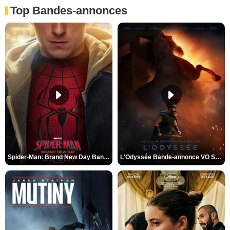
Top Bandes-annonces
Spider-Man: Brand New Day Bande-annonce VO STFR
L'Odyssée Bande-annonce VO STFR