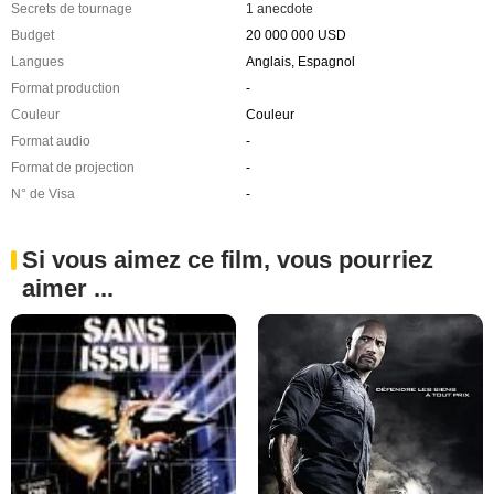
Secrets de tournage
1 anecdote
Budget
20 000 000 USD
Langues
Anglais, Espagnol
Format production
-
Couleur
Couleur
Format audio
-
Format de projection
-
N° de Visa
-
Si vous aimez ce film, vous pourriez
aimer ...