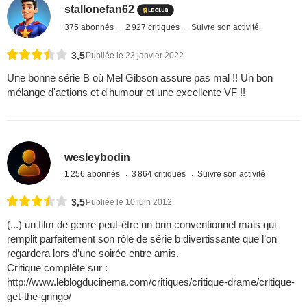
stallonefan62
375 abonnés
2 927 critiques
Suivre son activité
3,5
Publiée le 23 janvier 2022
Une bonne série B où Mel Gibson assure pas mal !! Un bon
mélange d'actions et d'humour et une excellente VF !!
wesleybodin
1 256 abonnés
3 864 critiques
Suivre son activité
3,5
Publiée le 10 juin 2012
(...) un film de genre peut-être un brin conventionnel mais qui
remplit parfaitement son rôle de série b divertissante que l’on
regardera lors d’une soirée entre amis.
Critique complète sur :
http://www.leblogducinema.com/critiques/critique-drame/critique-
get-the-gringo/