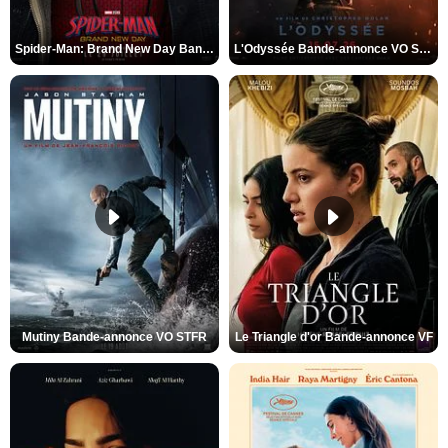
Spider-Man: Brand New Day Bande-annonce VO STFR
L'Odyssée Bande-annonce VO STFR
Mutiny Bande-annonce VO STFR
Le Triangle d'or Bande-annonce VF