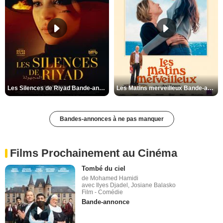
Les Silences de Riyad Bande-annonce VO STFR
Les Matins merveilleux Bande-annonce VF
Bandes-annonces à ne pas manquer
Films Prochainement au Cinéma
Tombé du ciel
de Mohamed Hamidi
avec Ilyes Djadel, Josiane Balasko
Film - Comédie
Bande-annonce