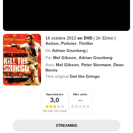
16 octobre 2012
en DVD
|
1h 32min
|
Action
,
Policier
,
Thriller
De
Adrian Grunberg
|
Par
Mel Gibson
,
Adrian Grunberg
Avec
Mel Gibson
,
Peter Stormare
,
Dean
Norris
Titre original
Get the Gringo
Spectateurs
Mes amis
3,0
--
1118 notes, 143 critiques
STREAMING