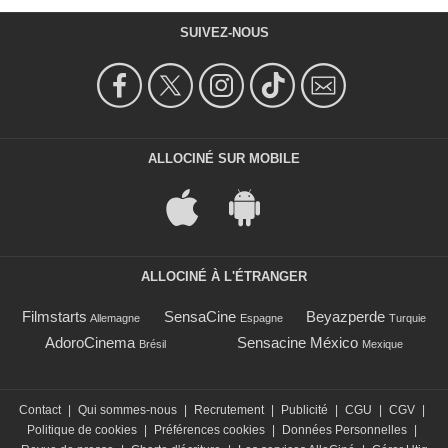
SUIVEZ-NOUS
ALLOCINÉ SUR MOBILE
ALLOCINÉ À L'ÉTRANGER
Filmstarts
SensaCine
Beyazperde
Allemagne
Espagne
Turquie
AdoroCinema
Sensacine México
Brésil
Mexique
Contact
|
Qui sommes-nous
|
Recrutement
|
Publicité
|
CGU
|
CGV
|
Politique de cookies
|
Préférences cookies
|
Données Personnelles
|