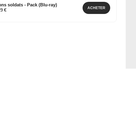
ons soldats - Pack (Blu-ray)
ACHETER
29 €