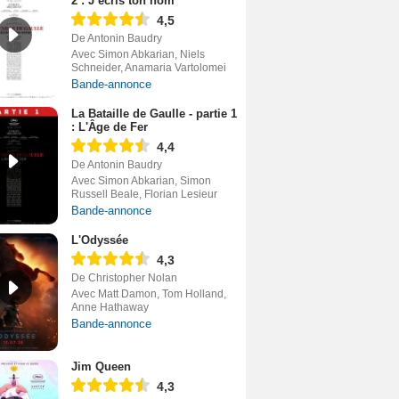
2 : J’écris ton nom
4,5
De Antonin Baudry
Avec Simon Abkarian, Niels
Schneider, Anamaria Vartolomei
Bande-annonce
La Bataille de Gaulle - partie 1
: L'Âge de Fer
4,4
De Antonin Baudry
Avec Simon Abkarian, Simon
Russell Beale, Florian Lesieur
Bande-annonce
L'Odyssée
4,3
De Christopher Nolan
Avec Matt Damon, Tom Holland,
Anne Hathaway
Bande-annonce
Jim Queen
4,3