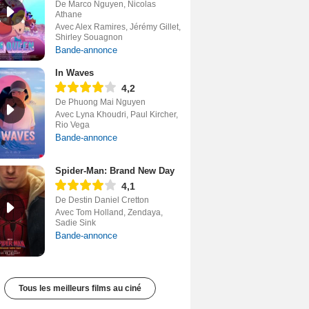
De Marco Nguyen, Nicolas
Athane
Avec Alex Ramires, Jérémy Gillet,
Shirley Souagnon
Bande-annonce
In Waves
4,2
De Phuong Mai Nguyen
Avec Lyna Khoudri, Paul Kircher,
Rio Vega
Bande-annonce
Spider-Man: Brand New Day
4,1
De Destin Daniel Cretton
Avec Tom Holland, Zendaya,
Sadie Sink
Bande-annonce
Tous les meilleurs films au ciné