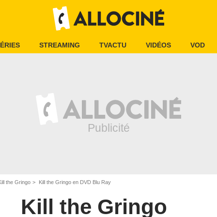
ÉRIES
STREAMING
TVACTU
VIDÉOS
VOD
Kill the Gringo
Kill the Gringo en DVD Blu Ray
Kill the Gringo