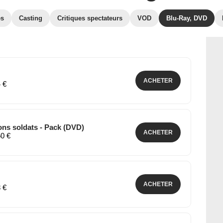
es
Casting
Critiques spectateurs
VOD
Blu-Ray, DVD
ACHETER
4 €
ions soldats - Pack (DVD)
ACHETER
50 €
ACHETER
8 €