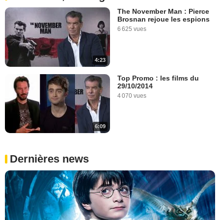
The November Man : Pierce
Brosnan rejoue les espions
6 625 vues
4:23
Top Promo : les films du
29/10/2014
4 070 vues
6:09
Dernières news