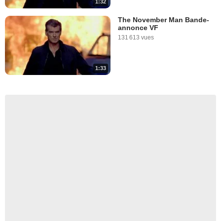
1:32
The November Man Bande-
annonce VF
131 613 vues
1:33