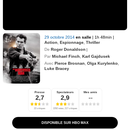
29 octobre 2014
en salle
|
1h 48min
|
Action
,
Espionnage
,
Thriller
De
Roger Donaldson
|
Par
Michael Finch
,
Karl Gajdusek
Avec
Pierce Brosnan
,
Olga Kurylenko
,
Luke Bracey
Presse
Spectateurs
Mes amis
2,7
2,9
--
22 critiques
2292 notes, 217 critiques
DISPONIBLE SUR HBO MAX