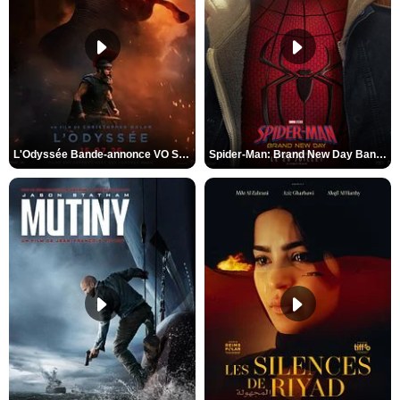
L'Odyssée Bande-annonce VO STFR
Spider-Man: Brand New Day Bande-annonce VO STFR