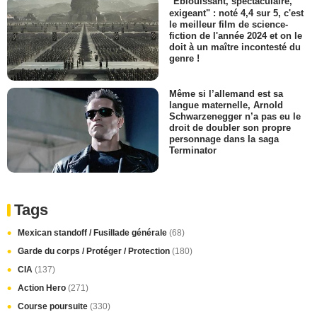
"Eblouissant, spectaculaire,
exigeant" : noté 4,4 sur 5, c'est
le meilleur film de science-
fiction de l'année 2024 et on le
doit à un maître incontesté du
genre !
Même si l’allemand est sa
langue maternelle, Arnold
Schwarzenegger n’a pas eu le
droit de doubler son propre
personnage dans la saga
Terminator
Tags
Mexican standoff / Fusillade générale
(68)
Garde du corps / Protéger / Protection
(180)
CIA
(137)
Action Hero
(271)
Course poursuite
(330)