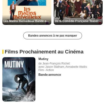
Les Matins merveilleux Bande-annonce VF
De la Comédie-Française Teaser VF
Bandes-annonces à ne pas manquer
Films Prochainement au Cinéma
Mutiny
de Jean-François Richet
avec Jason Statham, Annabelle Wallis
Film - Action
Bande-annonce