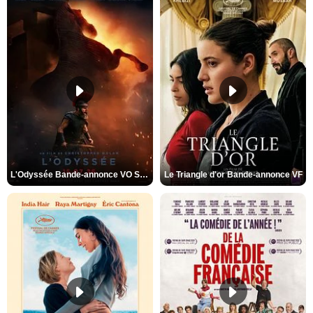
L'Odyssée Bande-annonce VO STFR
Le Triangle d'or Bande-annonce VF