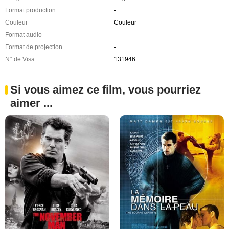
Format production
-
Couleur
Couleur
Format audio
-
Format de projection
-
N° de Visa
131946
Si vous aimez ce film, vous pourriez
aimer ...