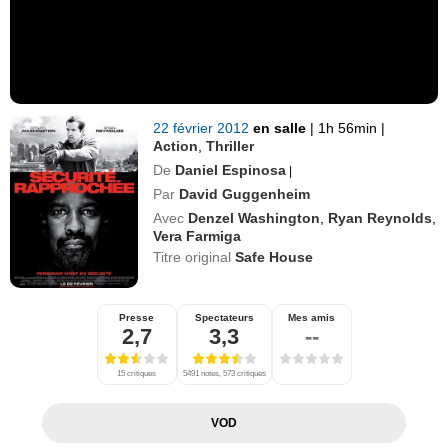
22 février 2012
en salle
|
1h 56min
|
Action
,
Thriller
De
Daniel Espinosa
|
Par
David Guggenheim
Avec
Denzel Washington
,
Ryan Reynolds
,
Vera Farmiga
Titre original
Safe House
Presse
Spectateurs
Mes amis
2,7
3,3
--
15 critiques
5491 notes, 573 critiques
VOD