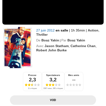
27 juin 2012
en salle
|
1h 35min
|
Action
,
Thriller
De
Boaz Yakin
Par
Boaz Yakin
|
Avec
Jason Statham
,
Catherine Chan
,
Robert John Burke
Presse
Spectateurs
Mes amis
2,3
3,2
--
11 critiques
3387 notes, 380 critiques
VOD