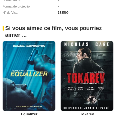
Format audio
-
Format de projection
-
N° de Visa
133599
Si vous aimez ce film, vous pourriez
aimer ...
Equalizer
Tokarev