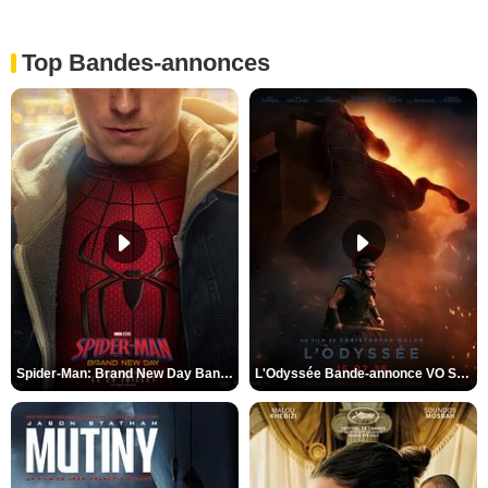
Top Bandes-annonces
Spider-Man: Brand New Day Bande-annonce VO STFR
L'Odyssée Bande-annonce VO STFR