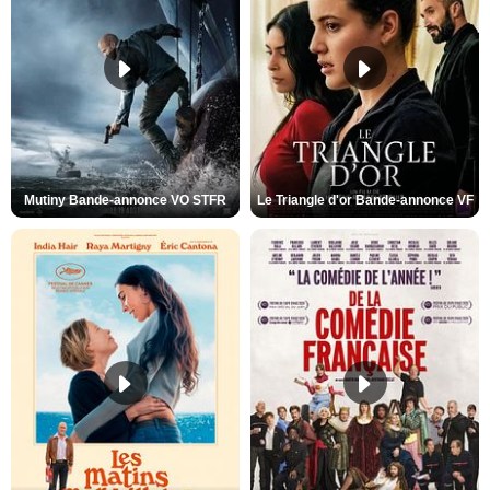
Mutiny Bande-annonce VO STFR
Le Triangle d'or Bande-annonce VF