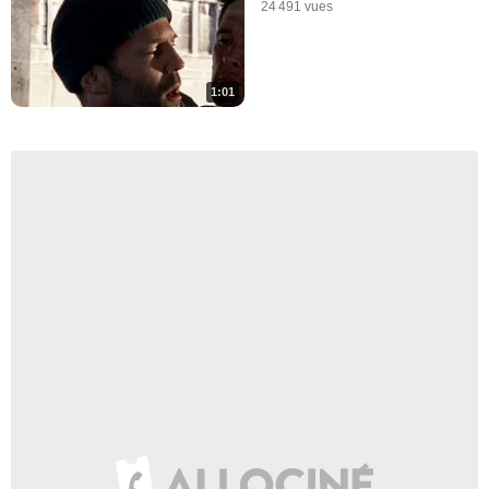
24 491 vues
1:01