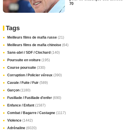
70
Tags
Meilleurs films de mafia russe
(21)
Meilleurs films de mafia chinoise
(64)
Sans-abri / SDF / Clochard
(140)
Poursuite en voiture
(195)
Course poursuite
(330)
Corruption / Policier véreux
(390)
Cavale / Fuite / Fuir
(589)
Garçon
(1180)
Fusillade / Fusillade d'enfer
(690)
Enfance / Enfant
(1587)
Combat / Bagarre / Castagne
(1117)
Violence
(1442)
Adrénaline
(6020)