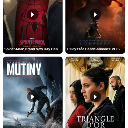
Spider-Man: Brand New Day Bande-annonce VO STFR
L'Odyssée Bande-annonce VO STFR