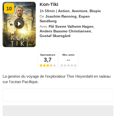
Kon-Tiki
10
1h 58min
|
Action
,
Aventure
,
Biopic
De
Joachim Rønning
,
Espen
Sandberg
Avec
Pål Sverre Valheim Hagen
,
Anders Baasmo Christiansen
,
Gustaf Skarsgård
Spectateurs
Mes amis
3,7
--
La genèse du voyage de l'explorateur Thor Heyerdahl en radeau
sur l'océan Pacifique.