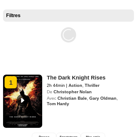
Meilleurs documentaires selon la presse
Filtres
The Dark Knight Rises
1
2h 44min
|
Action
,
Thriller
De
Christopher Nolan
Avec
Christian Bale
,
Gary Oldman
,
Tom Hardy
Presse
Spectateurs
Mes amis