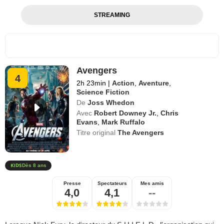
STREAMING
Avengers
4
2h 23min
|
Action
,
Aventure
,
Science Fiction
De
Joss Whedon
Avec
Robert Downey Jr.
,
Chris
Evans
,
Mark Ruffalo
Titre original
The Avengers
Dès 8 ans
Presse
Spectateurs
Mes amis
4,0
4,1
--