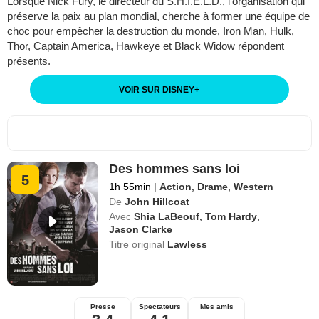
Lorsque Nick Fury, le directeur du S.H.I.E.L.D., l'organisation qui
préserve la paix au plan mondial, cherche à former une équipe de
choc pour empêcher la destruction du monde, Iron Man, Hulk,
Thor, Captain America, Hawkeye et Black Widow répondent
présents.
VOIR SUR DISNEY
+
Des hommes sans loi
5
1h 55min
|
Action
,
Drame
,
Western
De
John Hillcoat
Avec
Shia LaBeouf
,
Tom Hardy
,
Jason Clarke
Titre original
Lawless
Presse
Spectateurs
Mes amis