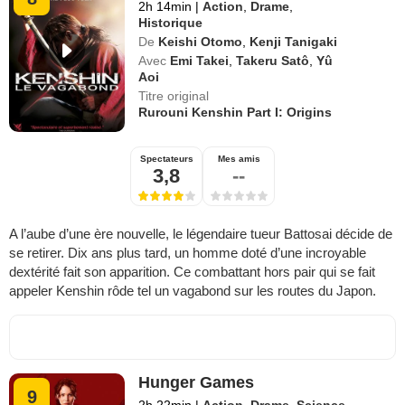
2h 14min
|
Action
,
Drame
,
Historique
De
Keishi Otomo
,
Kenji Tanigaki
Avec
Emi Takei
,
Takeru Satô
,
Yû
Aoi
Titre original
Rurouni Kenshin Part I: Origins
Spectateurs
Mes amis
3,8
--
A l’aube d’une ère nouvelle, le légendaire tueur Battosai décide de
se retirer. Dix ans plus tard, un homme doté d’une incroyable
dextérité fait son apparition. Ce combattant hors pair qui se fait
appeler Kenshin rôde tel un vagabond sur les routes du Japon.
Hunger Games
9
2h 22min
|
Action
,
Drame
,
Science