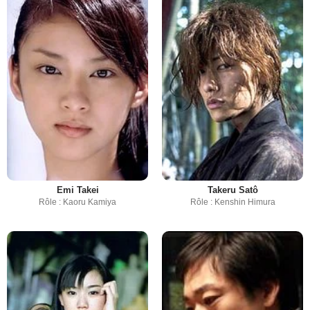
Emi Takei
Takeru Satô
Rôle : Kaoru Kamiya
Rôle : Kenshin Himura