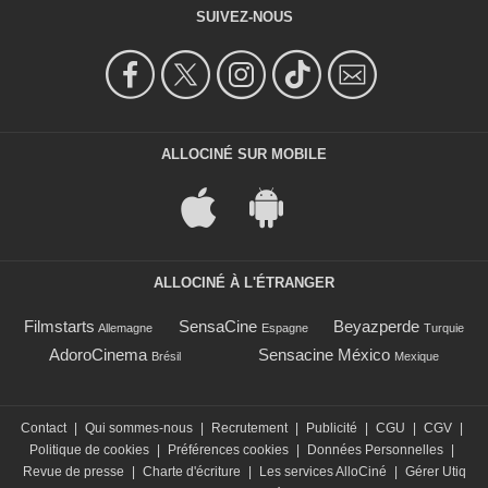
SUIVEZ-NOUS
ALLOCINÉ SUR MOBILE
ALLOCINÉ À L'ÉTRANGER
Filmstarts
SensaCine
Beyazperde
Allemagne
Espagne
Turquie
AdoroCinema
Sensacine México
Brésil
Mexique
Contact
|
Qui sommes-nous
|
Recrutement
|
Publicité
|
CGU
|
CGV
|
Politique de cookies
|
Préférences cookies
|
Données Personnelles
|
Revue de presse
|
Charte d'écriture
|
Les services AlloCiné
|
Gérer Utiq