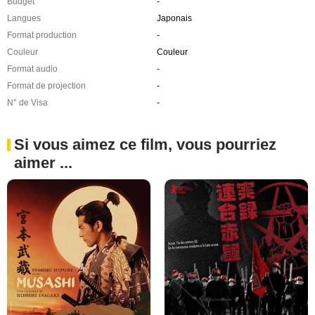
Budget
-
Langues
Japonais
Format production
-
Couleur
Couleur
Format audio
-
Format de projection
-
N° de Visa
-
Si vous aimez ce film, vous pourriez
aimer ...