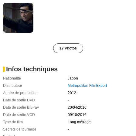
17 Photos
Infos techniques
Nationalité
Japon
Distributeur
Metropolitan FilmExport
Année de production
2012
Date de sortie DVD
-
Date de sortie Blu-ray
20/04/2016
Date de sortie VOD
09/10/2016
Type de film
Long métrage
Secrets de tournage
-