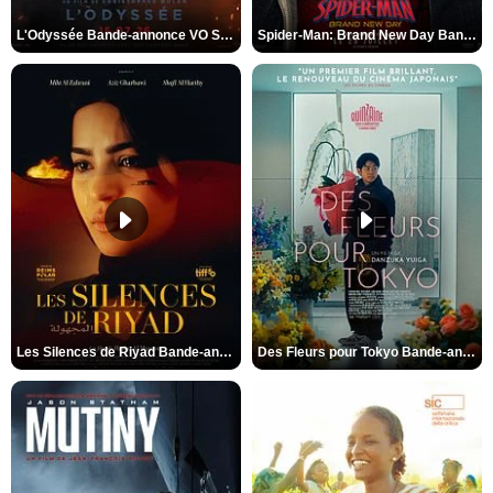
L'Odyssée Bande-annonce VO STFR
Spider-Man: Brand New Day Bande-annonce VO STFR
Les Silences de Riyad Bande-annonce VO STFR
Des Fleurs pour Tokyo Bande-annonce VO STFR