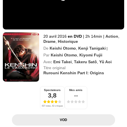
20 avril 2016
en DVD
|
2h 14min
|
Action
,
Drame
,
Historique
De
Keishi Otomo
,
Kenji Tanigaki
|
Par
Keishi Otomo
,
Kiyomi Fujii
Avec
Emi Takei
,
Takeru Satô
,
Yû Aoi
Titre original
Rurouni Kenshin Part I: Origins
Spectateurs
Mes amis
3,8
--
437 notes, 42 critiques
VOD