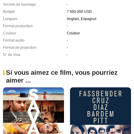
Secrets de tournage
-
Budget
7 500 000 USD
Langues
Anglais, Espagnol
Format production
-
Couleur
Couleur
Format audio
-
Format de projection
-
N° de Visa
-
Si vous aimez ce film, vous pourriez
aimer ...