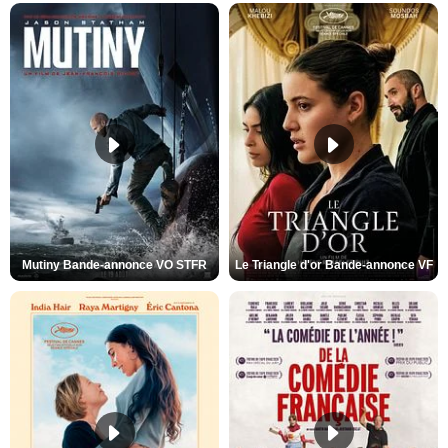
Mutiny Bande-annonce VO STFR
Le Triangle d'or Bande-annonce VF