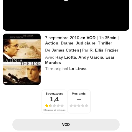
7 septembre 2010
en VOD
|
1h 35min
|
Action
,
Drame
,
Judiciaire
,
Thriller
De
James Cotten
Par
R. Ellis Frazier
|
Avec
Ray Liotta
,
Andy Garcia
,
Esai
Morales
Titre original
La Línea
Spectateurs
Mes amis
1,4
--
106 notes, 20 critiques
VOD