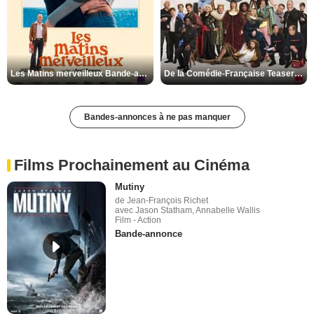
Les Matins merveilleux Bande-annonce VF
De la Comédie-Française Teaser VF
Bandes-annonces à ne pas manquer
Films Prochainement au Cinéma
Mutiny
de Jean-François Richet
avec Jason Statham, Annabelle Wallis
Film - Action
Bande-annonce