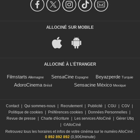
ALLOCINÉ SUR MOBILE
ALLOCINÉ À L'ÉTRANGER
Filmstarts
SensaCine
Beyazperde
Allemagne
Espagne
Turquie
AdoroCinema
Sensacine México
Brésil
Mexique
Contact
|
Qui sommes-nous
|
Recrutement
|
Publicité
|
CGU
|
CGV
|
Politique de cookies
|
Préférences cookies
|
Données Personnelles
|
Revue de presse
|
Charte d'écriture
|
Les services AlloCiné
|
Gérer Utiq
|
©AlloCiné
Retrouvez tous les horaires et infos de votre cinéma sur le numéro AlloCiné :
0 892 892 892
(0,90€/minute)