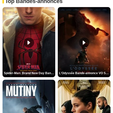
Top Bandes-annonces
Spider-Man: Brand New Day Bande-annonce VO STFR
L'Odyssée Bande-annonce VO STFR