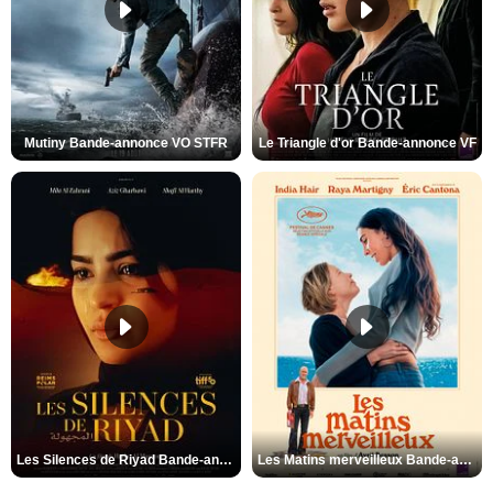
Mutiny Bande-annonce VO STFR
Le Triangle d'or Bande-annonce VF
Les Silences de Riyad Bande-annonce VO STFR
Les Matins merveilleux Bande-annonce VF