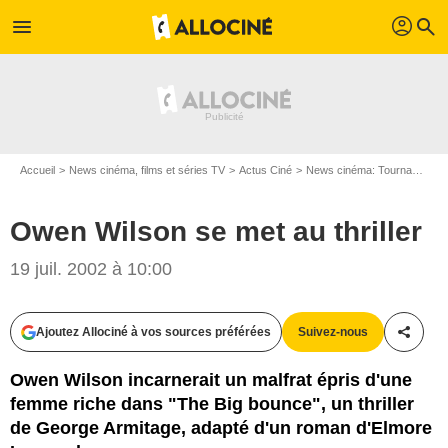
profil
menu
search
Accueil
News cinéma, films et séries TV
Actus Ciné
News cinéma: Tournages
Owen Wilson se met au thriller
19 juil. 2002 à 10:00
Ajoutez Allociné à vos sources préférées
Suivez-nous
Partag
Owen Wilson incarnerait un malfrat épris d'une
femme riche dans "The Big bounce", un thriller
de George Armitage, adapté d'un roman d'Elmore