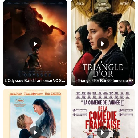
L'Odyssée Bande-annonce VO STFR
Le Triangle d'or Bande-annonce VF