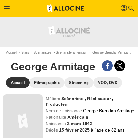
profil
menu
search
Accueil
Stars
Scénaristes
Scénariste américain
George Brendan Armitage dit George Armitage
George Armitage
Accueil
Filmographie
Streaming
VOD, DVD
Métiers
Scénariste
,
Réalisateur
,
Producteur
Nom de naissance
George Brendan Armitage
Nationalité
Américain
Naissance
2 mars 1942
Décès
15 février 2025
à l'age de 82 ans