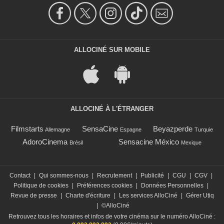
ALLOCINÉ SUR MOBILE
ALLOCINÉ À L'ÉTRANGER
Filmstarts
SensaCine
Beyazperde
Allemagne
Espagne
Turquie
AdoroCinema
Sensacine México
Brésil
Mexique
Contact
|
Qui sommes-nous
|
Recrutement
|
Publicité
|
CGU
|
CGV
|
Politique de cookies
|
Préférences cookies
|
Données Personnelles
|
Revue de presse
|
Charte d'écriture
|
Les services AlloCiné
|
Gérer Utiq
|
©AlloCiné
Retrouvez tous les horaires et infos de votre cinéma sur le numéro AlloCiné :