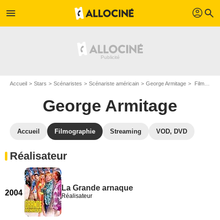
profil
menu
search
Accueil
Stars
Scénaristes
Scénariste américain
George Armitage
Filmographie George Armitage
George Armitage
Accueil
Filmographie
Streaming
VOD, DVD
Réalisateur
La Grande arnaque
2004
Réalisateur