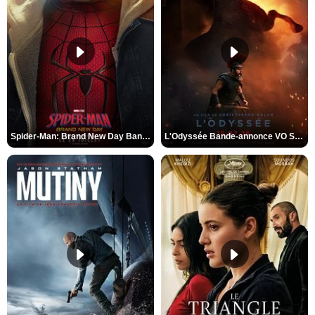
Spider-Man: Brand New Day Bande-annonce VO STFR
L'Odyssée Bande-annonce VO STFR