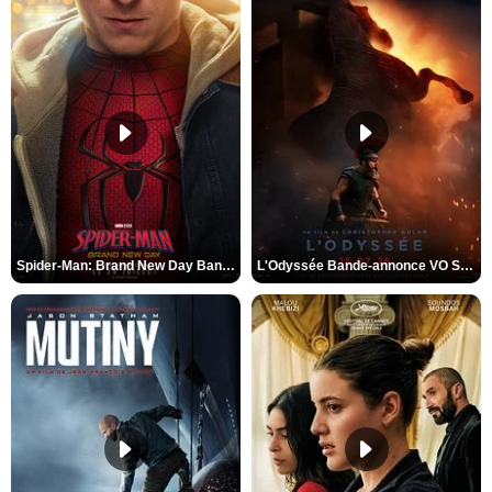
Spider-Man: Brand New Day Bande-annonce VO STFR
L'Odyssée Bande-annonce VO STFR