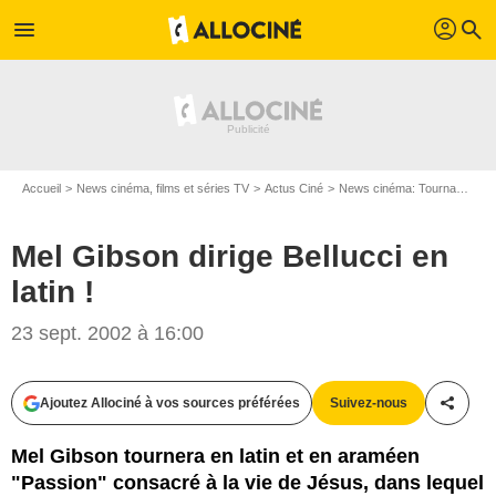
profil
menu
search
Accueil
News cinéma, films et séries TV
Actus Ciné
News cinéma: Tournages
Mel Gibson dirige Bellucci en
latin !
23 sept. 2002 à 16:00
Ajoutez Allociné à vos sources préférées
Suivez-nous
Partag
Mel Gibson tournera en latin et en araméen
"Passion" consacré à la vie de Jésus, dans lequel