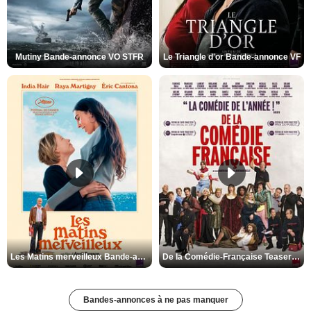
Mutiny Bande-annonce VO STFR
Le Triangle d'or Bande-annonce VF
Les Matins merveilleux Bande-annonce VF
De la Comédie-Française Teaser VF
Bandes-annonces à ne pas manquer