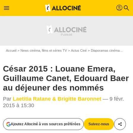
profil
menu
search
Accueil
News cinéma, films et séries TV
Actus Ciné
Diaporamas cinéma
César
César 2015 : Louane Emera,
Guillaume Canet, Edouard Baer
au déjeuner des nommés
Par
Laetitia Ratane & Brigitte Baronnet
— 9 févr.
2015 à 15:30
Olivier Borde/ Bestimage
Ajoutez Allociné à vos sources préférées
Suivez-nous
Partag