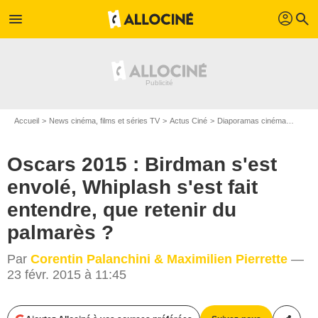
profil
menu
search
Accueil
News cinéma, films et séries TV
Actus Ciné
Diaporamas cinéma
Oscars
Oscars 2015 : Birdman s'est
envolé, Whiplash s'est fait
entendre, que retenir du
palmarès ?
Par
Corentin Palanchini & Maximilien Pierrette
—
23 févr. 2015 à 11:45