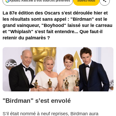
Ajoutez Allociné à vos sources préférées
Suivez-nous
Partag
Action Press / Bestimage
La 87e édition des Oscars s'est déroulée hier et
les résultats sont sans appel : "Birdman" est le
grand vainqueur, "Boyhood" laissé sur le carreau
et "Whiplash" s'est fait entendre... Que faut-il
retenir du palmarès ?
"Birdman" s’est envolé
S’il était nommé à neuf reprises, Birdman aura