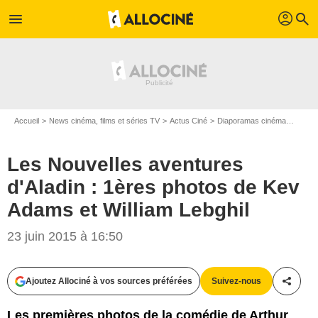
profil
menu
search
Accueil
News cinéma, films et séries TV
Actus Ciné
Diaporamas cinéma
Les No
Les Nouvelles aventures
d'Aladin : 1ères photos de Kev
Adams et William Lebghil
23 juin 2015 à 16:50
Ajoutez Allociné à vos sources préférées
Suivez-nous
Partag
Les premières photos de la comédie de Arthur