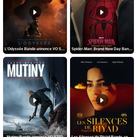
L'Odyssée Bande-annonce VO STFR
Spider-Man: Brand New Day Bande-annonce VO STFR
Mutiny Bande-annonce VO STFR
Les Silences de Riyad Bande-annonce VO STFR