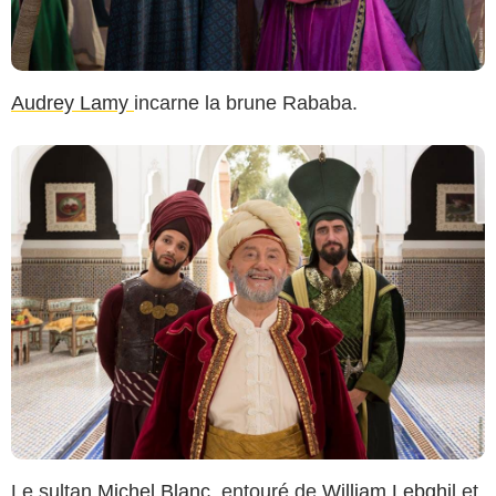
Audrey Lamy
incarne la brune Rababa.
Le sultan
Michel Blanc
, entouré de
William Lebghi
l et