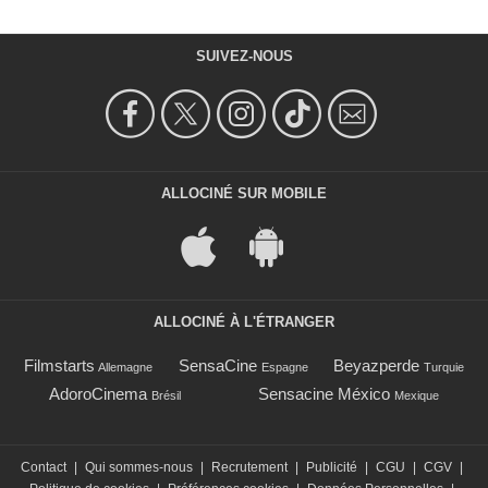
SUIVEZ-NOUS
ALLOCINÉ SUR MOBILE
ALLOCINÉ À L'ÉTRANGER
Filmstarts
SensaCine
Beyazperde
Allemagne
Espagne
Turquie
AdoroCinema
Sensacine México
Brésil
Mexique
Contact
|
Qui sommes-nous
|
Recrutement
|
Publicité
|
CGU
|
CGV
|