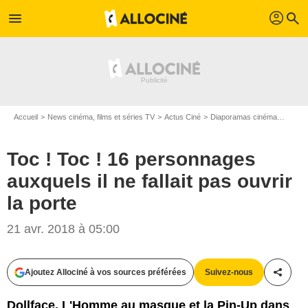
profil
menu
search
Accueil
News cinéma, films et séries TV
Actus Ciné
Diaporamas cinéma
Toc ! 
Toc ! Toc ! 16 personnages
auxquels il ne fallait pas ouvrir
la porte
21 avr. 2018 à 05:00
Ajoutez Allociné à vos sources préférées
Suivez-nous
Partag
Synergy Cinéma / Paramount Pictures France
Dollface, L'Homme au masque et la Pin-Up dans