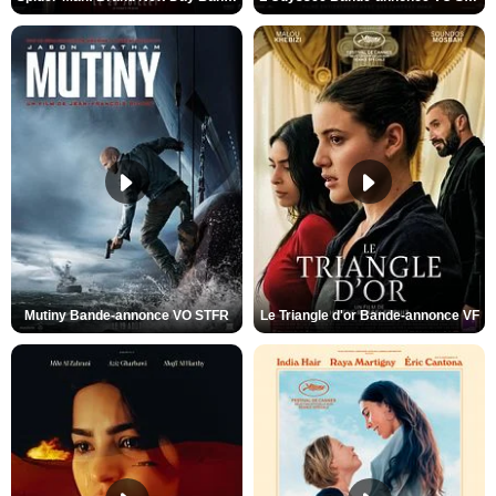
Mutiny Bande-annonce VO STFR
Le Triangle d'or Bande-annonce VF