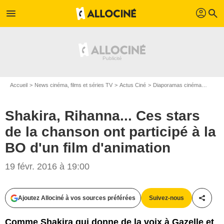
profil
menu
search
Accueil
News cinéma, films et séries TV
Actus Ciné
Diaporamas cinéma
Shakir
Shakira, Rihanna... Ces stars
de la chanson ont participé à la
BO d'un film d'animation
19 févr. 2016 à 19:00
Ajoutez Allociné à vos sources préférées
Suivez-nous
Partag
FAMEFLYNET / BESTIMAGE / 2015 Disney
Comme Shakira qui donne de la voix à Gazelle et