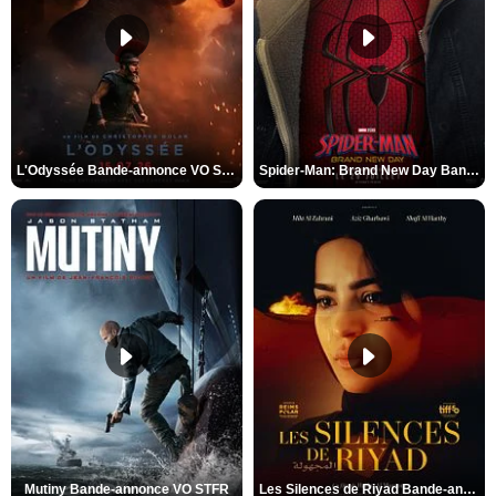
L'Odyssée Bande-annonce VO STFR
Spider-Man: Brand New Day Bande-annonce VO STFR
Mutiny Bande-annonce VO STFR
Les Silences de Riyad Bande-annonce VO STFR