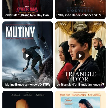
Spider-Man: Brand New Day Bande-annonce VO STFR
L'Odyssée Bande-annonce VO STFR
Mutiny Bande-annonce VO STFR
Le Triangle d'or Bande-annonce VF