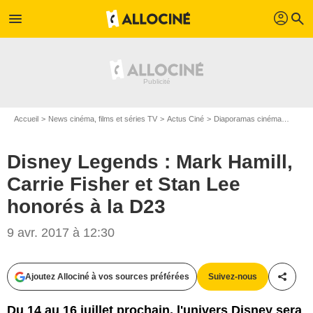
profil
menu
search
Accueil
News cinéma, films et séries TV
Actus Ciné
Diaporamas cinéma
Disney
Disney Legends : Mark Hamill,
Carrie Fisher et Stan Lee
honorés à la D23
9 avr. 2017 à 12:30
Ajoutez Allociné à vos sources préférées
Suivez-nous
Partag
Disney
Du 14 au 16 juillet prochain, l'univers Disney sera