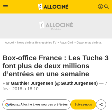
profil
menu
search
Accueil
News cinéma, films et séries TV
Actus Ciné
Diaporamas cinéma
Box-of
Box-office France : Les Tuche 3
font plus de deux millions
d’entrées en une semaine
Par
Gauthier Jurgensen (@GauthJurgensen)
— 7
févr. 2018 à 18:10
Ajoutez Allociné à vos sources préférées
Suivez-nous
Partag
StudioCanal / PathéDistribution/ArnaudBorrel / Universal Pictures