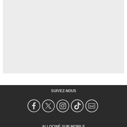
SUIVEZ-NOUS
ALLOCINÉ SUR MOBILE