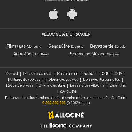
ALLOCINÉ À L'ÉTRANGER
Filmstarts
SensaCine
Beyazperde
Allemagne
Espagne
Turquie
AdoroCinema
Sensacine México
Brésil
Mexique
Contact
|
Qui sommes-nous
|
Recrutement
|
Publicité
|
CGU
|
CGV
|
Politique de cookies
|
Préférences cookies
|
Données Personnelles
|
Revue de presse
|
Charte d'écriture
|
Les services AlloCiné
|
Gérer Utiq
|
©AlloCiné
Retrouvez tous les horaires et infos de votre cinéma sur le numéro AlloCiné :
0 892 892 892
(0,90€/minute)