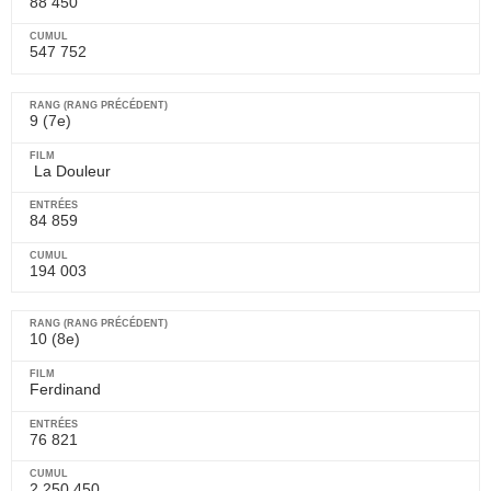
88 450
547 752
9 (7e)
La Douleur
84 859
194 003
10 (8e)
Ferdinand
76 821
2 250 450