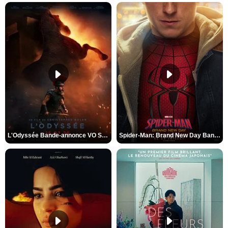
L'Odyssée Bande-annonce VO STFR
Spider-Man: Brand New Day Bande-annonce VO STFR