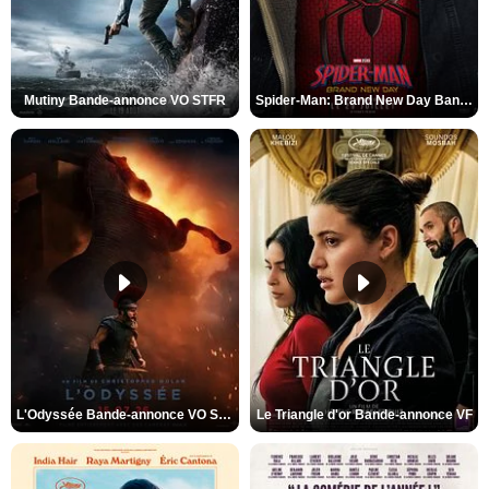
Mutiny Bande-annonce VO STFR
Spider-Man: Brand New Day Bande-annonce VO STFR
L'Odyssée Bande-annonce VO STFR
Le Triangle d'or Bande-annonce VF