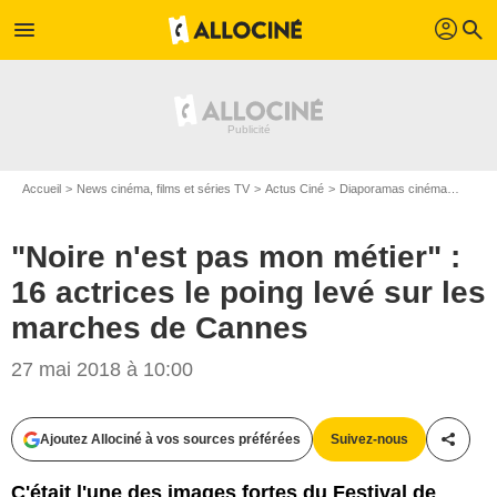
profil
menu
search
Accueil
News cinéma, films et séries TV
Actus Ciné
Diaporamas cinéma
"Noire
"Noire n'est pas mon métier" :
16 actrices le poing levé sur les
marches de Cannes
27 mai 2018 à 10:00
Ajoutez Allociné à vos sources préférées
Suivez-nous
Partag
Bestimage
C'était l'une des images fortes du Festival de