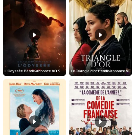
L'Odyssée Bande-annonce VO STFR
Le Triangle d'or Bande-annonce VF