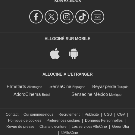
SUIVEZ-NOUS
ALLOCINÉ SUR MOBILE
ALLOCINÉ À L'ÉTRANGER
Filmstarts
SensaCine
Beyazperde
Allemagne
Espagne
Turquie
AdoroCinema
Sensacine México
Brésil
Mexique
Contact
|
Qui sommes-nous
|
Recrutement
|
Publicité
|
CGU
|
CGV
|
Politique de cookies
|
Préférences cookies
|
Données Personnelles
|
Revue de presse
|
Charte d'écriture
|
Les services AlloCiné
|
Gérer Utiq
|
©AlloCiné