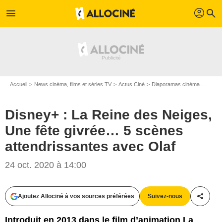
profil
menu
search
Accueil
News cinéma, films et séries TV
Actus Ciné
Diaporamas cinéma
Disney
Disney+ : La Reine des Neiges,
Une fête givrée… 5 scènes
attendrissantes avec Olaf
24 oct. 2020 à 14:00
The Walt Disney Company France
Ajoutez Allociné à vos sources préférées
Suivez-nous
Partag
Introduit en 2013 dans le film d’animation La