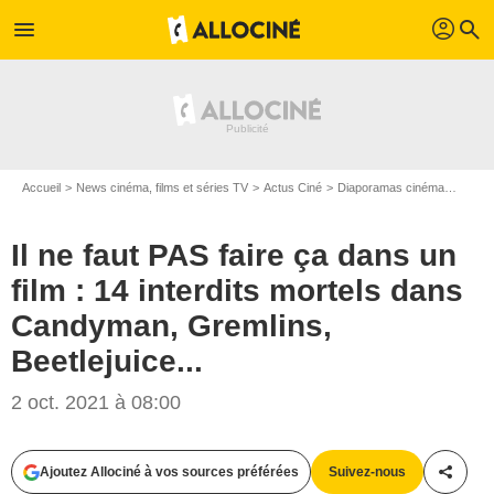
profil
menu
search
Accueil
News cinéma, films et séries TV
Actus Ciné
Diaporamas cinéma
Il ne 
Il ne faut PAS faire ça dans un
film : 14 interdits mortels dans
Candyman, Gremlins,
Beetlejuice...
2 oct. 2021 à 08:00
Warner Bros.
Ajoutez Allociné à vos sources préférées
Suivez-nous
Partag