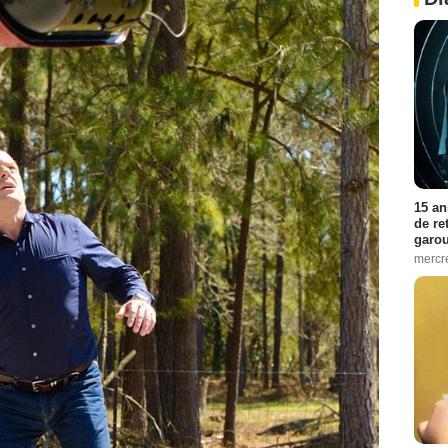
15 an
de re
garo
mercre