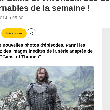
HBO
rnables de la semaine !
014 à 05:30
Suivez-nous
Partager cet article
e nouvelles photos d'épisodes. Parmi les
z des images inédites de la série adaptée de
e "Game of Thrones".