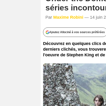
séries incontou
Par
Maxime Robini
— 14 juin 2
Ajoutez Allociné à vos sources préférées
Découvrez en quelques clics d
derniers clichés, vous trouvere
l'oeuvre de Stephen King et d