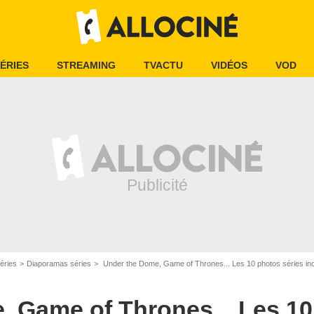
ÉRIES
STREAMING
TVACTU
VIDÉOS
VOD
éries
Diaporamas séries
Under the Dome, Game of Thrones... Les 10 photos séries inc
, Game of Thrones... Les 1