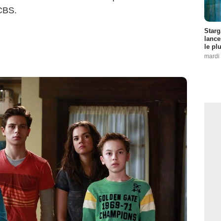
 CBS.
Starg
lance
le pl
mardi 