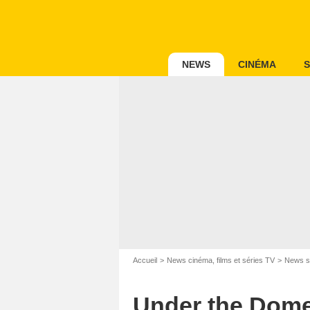
NEWS
CINÉMA
S
Accueil
News cinéma, films et séries TV
News s
Under the Dome