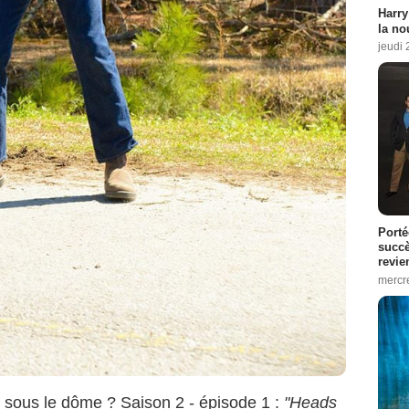
Harry
la no
jeudi
Porté
succè
revie
mercre
er sous le dôme ? Saison 2 - épisode 1 :
"Heads