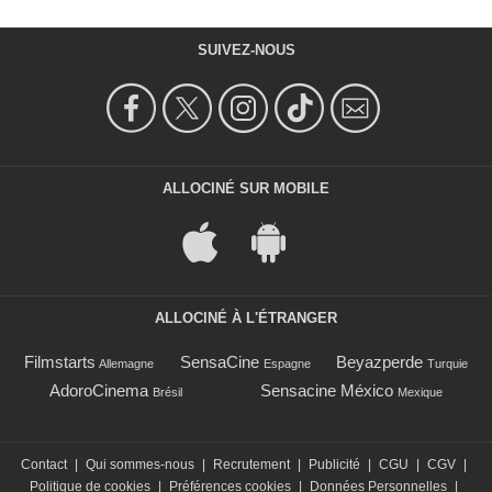
SUIVEZ-NOUS
ALLOCINÉ SUR MOBILE
ALLOCINÉ À L'ÉTRANGER
Filmstarts
SensaCine
Beyazperde
Allemagne
Espagne
Turquie
AdoroCinema
Sensacine México
Brésil
Mexique
Contact
|
Qui sommes-nous
|
Recrutement
|
Publicité
|
CGU
|
CGV
|
Politique de cookies
|
Préférences cookies
|
Données Personnelles
|