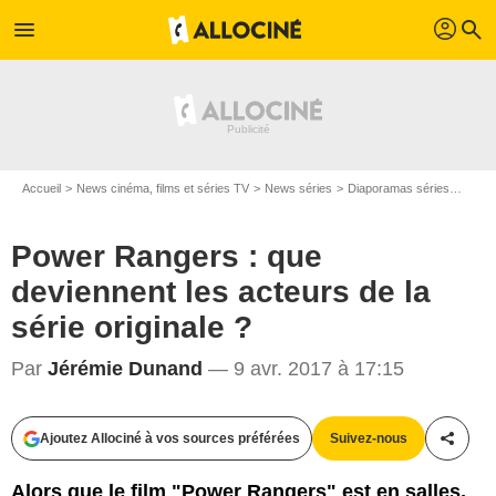
profil
menu
search
Accueil
News cinéma, films et séries TV
News séries
Diaporamas séries
Power
Power Rangers : que
deviennent les acteurs de la
série originale ?
Par
Jérémie Dunand
— 9 avr. 2017 à 17:15
Saban International
Ajoutez Allociné à vos sources préférées
Suivez-nous
Partag
Alors que le film "Power Rangers" est en salles,