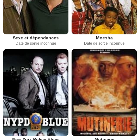
Sexe et dépendances
Moesha
Date de sortie inconnue
Date de sortie inconnue
New York Police Blues
Mutinerie