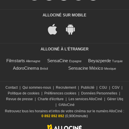
ALLOCINÉ SUR MOBILE
ALLOCINÉ À L'ÉTRANGER
Filmstarts
SensaCine
Beyazperde
Allemagne
Espagne
Turquie
AdoroCinema
Sensacine México
Brésil
Mexique
Contact
|
Qui sommes-nous
|
Recrutement
|
Publicité
|
CGU
|
CGV
|
Politique de cookies
|
Préférences cookies
|
Données Personnelles
|
Revue de presse
|
Charte d'écriture
|
Les services AlloCiné
|
Gérer Utiq
|
©AlloCiné
Retrouvez tous les horaires et infos de votre cinéma sur le numéro AlloCiné :
0 892 892 892
(0,90€/minute)