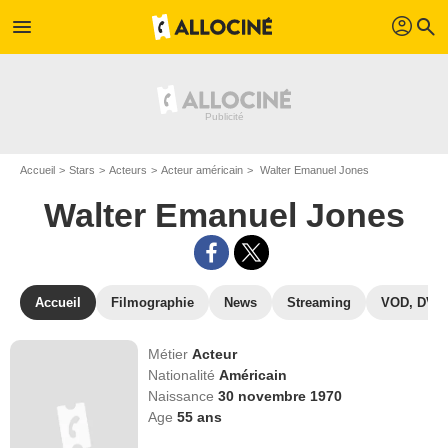
profil
menu
search
Accueil
Stars
Acteurs
Acteur américain
Walter Emanuel Jones
Walter Emanuel Jones
Accueil
Filmographie
News
Streaming
VOD, DVD
Métier
Acteur
Nationalité
Américain
Naissance
30 novembre 1970
Age
55
ans