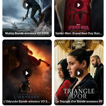
Mutiny Bande-annonce VO STFR
Spider-Man: Brand New Day Bande-annonce VO STFR
L'Odyssée Bande-annonce VO STFR
Le Triangle d'or Bande-annonce VF