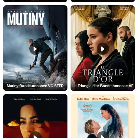
Mutiny Bande-annonce VO STFR
Le Triangle d'or Bande-annonce VF