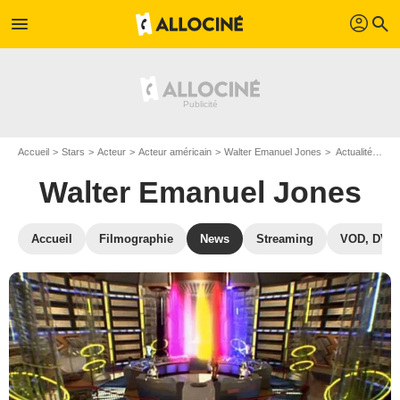
profil
menu
search
Accueil
Stars
Acteur
Acteur américain
Walter Emanuel Jones
Actualité Walter Emanuel Jones
Walter Emanuel Jones
Accueil
Filmographie
News
Streaming
VOD, DVD