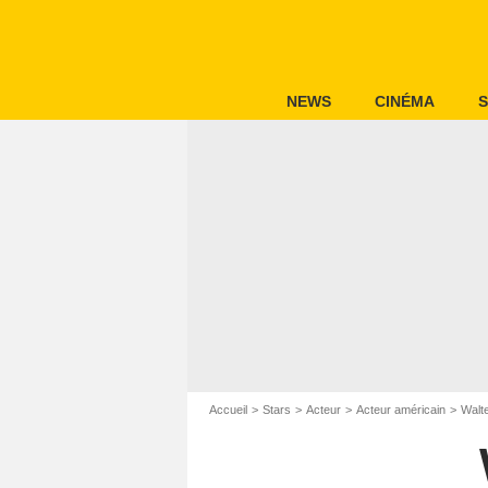
NEWS
CINÉMA
S
Accueil
Stars
Acteur
Acteur américain
Walt