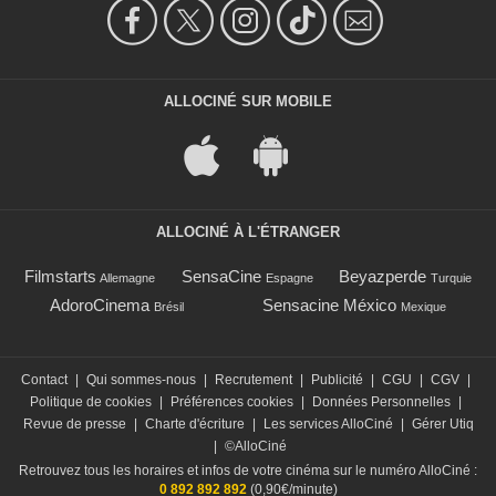
ALLOCINÉ SUR MOBILE
ALLOCINÉ À L'ÉTRANGER
Filmstarts
SensaCine
Beyazperde
Allemagne
Espagne
Turquie
AdoroCinema
Sensacine México
Brésil
Mexique
Contact
|
Qui sommes-nous
|
Recrutement
|
Publicité
|
CGU
|
CGV
|
Politique de cookies
|
Préférences cookies
|
Données Personnelles
|
Revue de presse
|
Charte d'écriture
|
Les services AlloCiné
|
Gérer Utiq
|
©AlloCiné
Retrouvez tous les horaires et infos de votre cinéma sur le numéro AlloCiné :
0 892 892 892
(0,90€/minute)