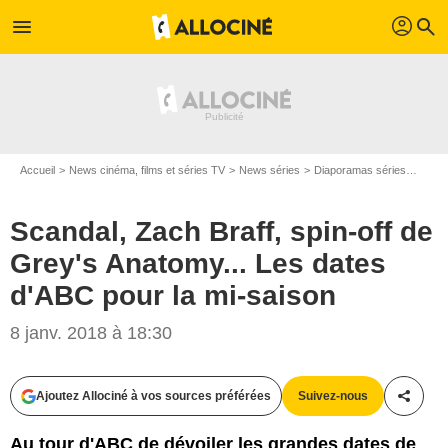
profil
menu
search
Accueil
News cinéma, films et séries TV
News séries
Diaporamas séries
Scand
Scandal, Zach Braff, spin-off de
Grey's Anatomy... Les dates
d'ABC pour la mi-saison
8 janv. 2018 à 18:30
Ajoutez Allociné à vos sources préférées
Suivez-nous
Partag
ABC
Au tour d'ABC de dévoiler les grandes dates de