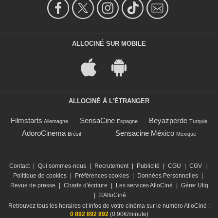
ALLOCINÉ SUR MOBILE
ALLOCINÉ À L'ÉTRANGER
Filmstarts
SensaCine
Beyazperde
Allemagne
Espagne
Turquie
AdoroCinema
Sensacine México
Brésil
Mexique
Contact
|
Qui sommes-nous
|
Recrutement
|
Publicité
|
CGU
|
CGV
|
Politique de cookies
|
Préférences cookies
|
Données Personnelles
|
Revue de presse
|
Charte d'écriture
|
Les services AlloCiné
|
Gérer Utiq
|
©AlloCiné
Retrouvez tous les horaires et infos de votre cinéma sur le numéro AlloCiné :
0 892 892 892
(0,90€/minute)