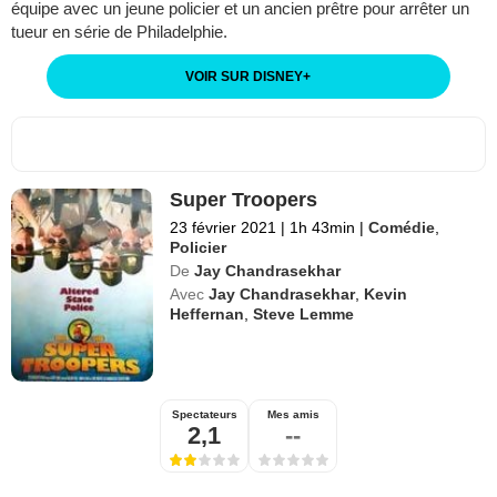
équipe avec un jeune policier et un ancien prêtre pour arrêter un
tueur en série de Philadelphie.
VOIR SUR DISNEY
+
Super Troopers
23 février 2021
|
1h 43min
|
Comédie
,
Policier
De
Jay Chandrasekhar
Avec
Jay Chandrasekhar
,
Kevin
Heffernan
,
Steve Lemme
Spectateurs
Mes amis
2,1
--