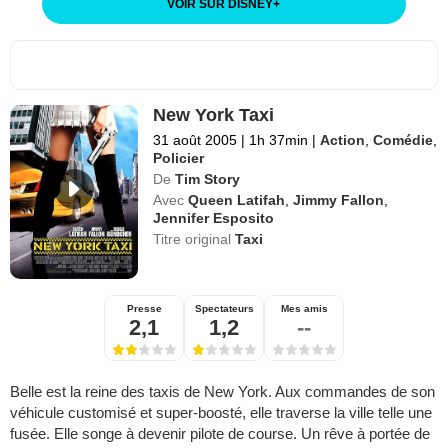
VOIR SUR DISNEY
+
New York Taxi
31 août 2005
|
1h 37min
|
Action
,
Comédie
,
Policier
De
Tim Story
Avec
Queen Latifah
,
Jimmy Fallon
,
Jennifer Esposito
Titre original
Taxi
Presse
Spectateurs
Mes amis
2,1
1,2
--
Belle est la reine des taxis de New York. Aux commandes de son
véhicule customisé et super-boosté, elle traverse la ville telle une
fusée. Elle songe à devenir pilote de course. Un rêve à portée de