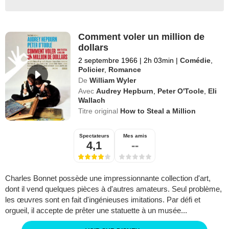
Comment voler un million de
dollars
2 septembre 1966
|
2h 03min
|
Comédie
,
Policier
,
Romance
De
William Wyler
Avec
Audrey Hepburn
,
Peter O'Toole
,
Eli
Wallach
Titre original
How to Steal a Million
Spectateurs
Mes amis
4,1
--
Charles Bonnet possède une impressionnante collection d'art,
dont il vend quelques pièces à d'autres amateurs. Seul problème,
les œuvres sont en fait d'ingénieuses imitations. Par défi et
orgueil, il accepte de prêter une statuette à un musée...