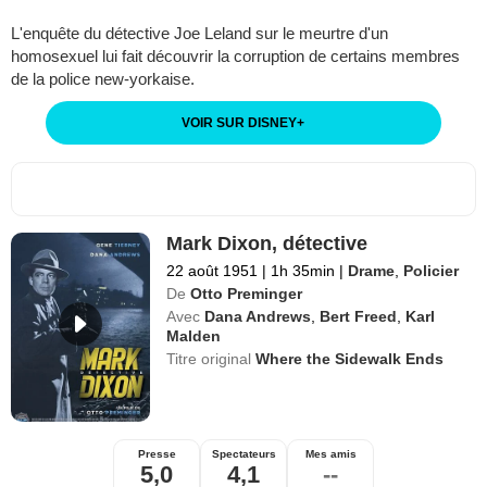
L'enquête du détective Joe Leland sur le meurtre d'un
homosexuel lui fait découvrir la corruption de certains membres
de la police new-yorkaise.
VOIR SUR DISNEY
+
Mark Dixon, détective
22 août 1951
|
1h 35min
|
Drame
,
Policier
De
Otto Preminger
Avec
Dana Andrews
,
Bert Freed
,
Karl
Malden
Titre original
Where the Sidewalk Ends
Presse
Spectateurs
Mes amis
5,0
4,1
--