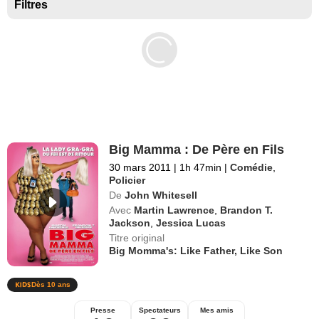
Séries exclusives Disney+
Filtres
Big Mamma : De Père en Fils
30 mars 2011
|
1h 47min
|
Comédie
,
Policier
De
John Whitesell
Avec
Martin Lawrence
,
Brandon T.
Jackson
,
Jessica Lucas
Titre original
Big Momma's: Like Father, Like Son
Dès 10 ans
Presse
Spectateurs
Mes amis