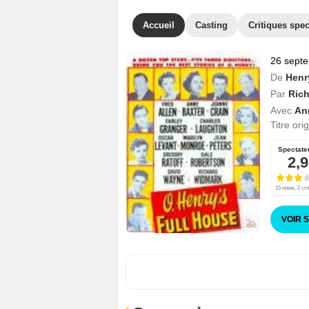
Accueil
Casting
Critiques spec
26 sept
De
Henr
Par
Rich
Avec
An
Titre ori
Spectate
2,9
15 notes, 2 cri
VOIR 