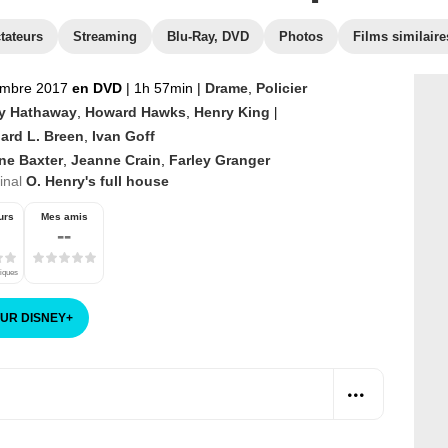
tateurs
Streaming
Blu-Ray, DVD
Photos
Films similaire
embre 2017
en DVD
|
1h 57min
|
Drame
,
Policier
y Hathaway
,
Howard Hawks
,
Henry King
|
ard L. Breen
,
Ivan Goff
ne Baxter
,
Jeanne Crain
,
Farley Granger
ginal
O. Henry's full house
urs
Mes amis
--
tiques
SUR DISNEY
+