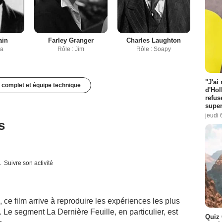
ain
Farley Granger
Charles Laughton
la
Rôle : Jim
Rôle : Soapy
"J'ai
 complet et équipe technique
d'Hol
refus
super
jeudi 
s
Suivre son activité
ce film arrive à reproduire les expériences les plus
 Le segment La Dernière Feuille, en particulier, est
Quiz 