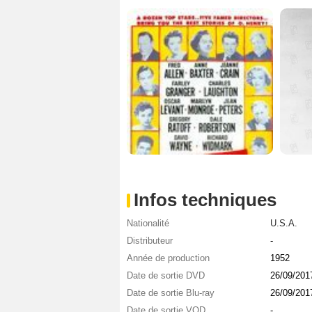
Infos techniques
Nationalité
U.S.A.
Distributeur
-
Année de production
1952
Date de sortie DVD
26/09/201
Date de sortie Blu-ray
26/09/201
Date de sortie VOD
-