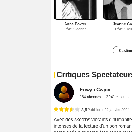
Anne Baxter
Jeanne Cr
Rôle : Joanna
Rôle : Del
Casting
Critiques Spectateur
Eowyn Cwper
164 abonnés
2 041 critiques
3,5
Publiée le 22 janvier 2024
Avec des sketchs vibrants d'humanité, 
intenses de la lecture d'un bon roman.