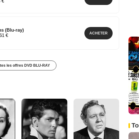
8 €
s (Blu-ray)
ACHETER
,61 €
utes les offres DVD BLU-RAY
To