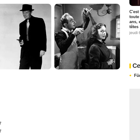
C'est
toute
ans, 
têtes
jeudi 
Ce
Fü
7
7