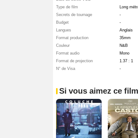
Type de film
Long métr
Secrets de tournage
-
Budget
-
Langues
Anglais
Format production
35mm
Couleur
N&B
Format audio
Mono
Format de projection
1.37 : 1
N° de Visa
-
Si vous aimez ce film