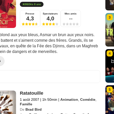
Dès 8 ans
Presse
Spectateurs
Mes amis
4,3
4,0
--
3
 blond aux yeux bleus, Asmar un brun aux yeux noirs.
se battent et s'aiment comme des frères. Grands, ils se
rivaux, en quête de la Fée des Djinns, dans un Maghreb
ein de dangers et de merveilles.
4
G
5
Ratatouille
1 août 2007
|
1h 50min
|
Animation
,
Comédie
,
Famille
De
Brad Bird