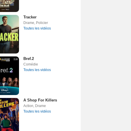
Tracker
Drame
,
Policier
Toutes les vidéos
Bref.2
Comédie
Toutes les vidéos
A Shop For Killers
Action
,
Drame
Toutes les vidéos