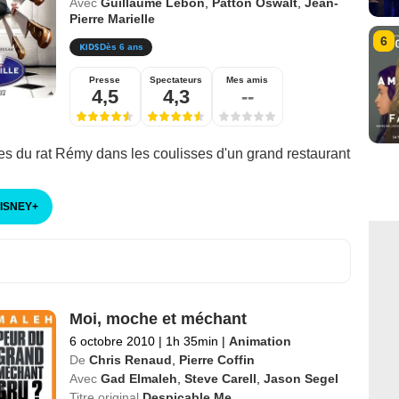
Avec
Guillaume Lebon
,
Patton Oswalt
,
Jean-
Pierre Marielle
6
Dès 6 ans
Presse
Spectateurs
Mes amis
4,5
4,3
--
es du rat Rémy dans les coulisses d'un grand restaurant
DISNEY
+
Moi, moche et méchant
6 octobre 2010
|
1h 35min
|
Animation
De
Chris Renaud
,
Pierre Coffin
Avec
Gad Elmaleh
,
Steve Carell
,
Jason Segel
Titre original
Despicable Me