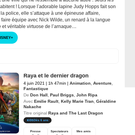
bitent ! Lorsque l'adorable lapine Judy Hopps fait son
la police, elle s’attaque à une épineuse affaire,
à faire équipe avec Nick Wilde, un renard à la langue
 et véritable virtuose de l’arnaque…
DISNEY
+
Raya et le dernier dragon
4 juin 2021
|
1h 47min
|
Animation
,
Aventure
,
Fantastique
De
Don Hall
,
Paul Briggs
,
John Ripa
Avec
Emilie Rault
,
Kelly Marie Tran
,
Géraldine
Nakache
Titre original
Raya and The Last Dragon
Dès 6 ans
Presse
Spectateurs
Mes amis