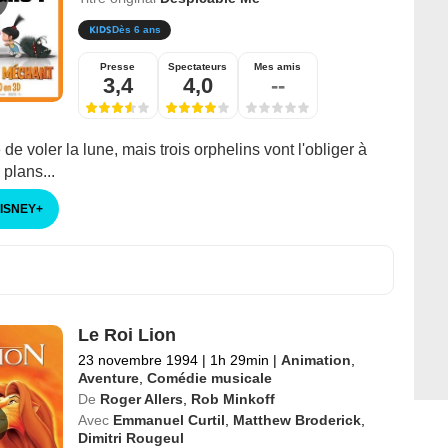
Dès 6 ans
Presse
Spectateurs
Mes amis
3,4
4,0
--
de voler la lune, mais trois orphelins vont l'obliger à
 plans...
DISNEY
+
Le Roi Lion
23 novembre 1994
|
1h 29min
|
Animation
,
Aventure
,
Comédie musicale
De
Roger Allers
,
Rob Minkoff
Avec
Emmanuel Curtil
,
Matthew Broderick
,
Dimitri Rougeul