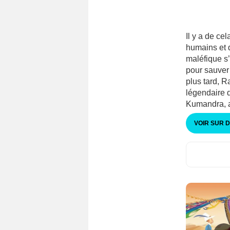
Il y a de c
humains et 
maléfique s’
pour sauver 
plus tard, R
légendaire d
Kumandra, a
VOIR SUR 