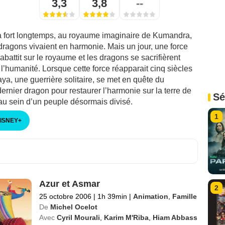
3,3
3,8
--
ela fort longtemps, au royaume imaginaire de Kumandra,
dragons vivaient en harmonie. Mais un jour, une force
abattit sur le royaume et les dragons se sacrifièrent
l’humanité. Lorsque cette force réapparait cinq siècles
aya, une guerrière solitaire, se met en quête du
ernier dragon pour restaurer l’harmonie sur la terre de
Sé
u sein d’un peuple désormais divisé.
1
DISNEY
+
Azur et Asmar
2
25 octobre 2006
|
1h 39min
|
Animation
,
Famille
De
Michel Ocelot
Avec
Cyril Mourali
,
Karim M'Riba
,
Hiam Abbass