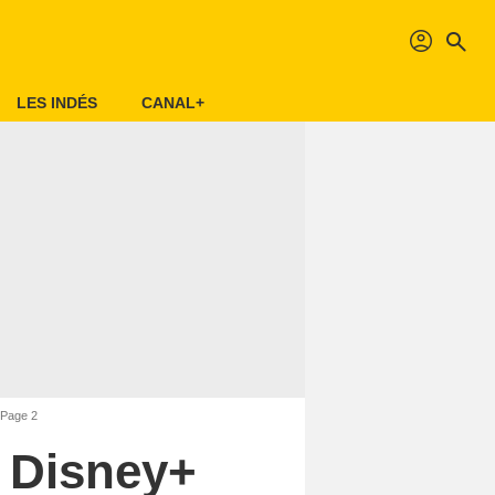
profil
search
LES INDÉS
CANAL+
 Page 2
r Disney+