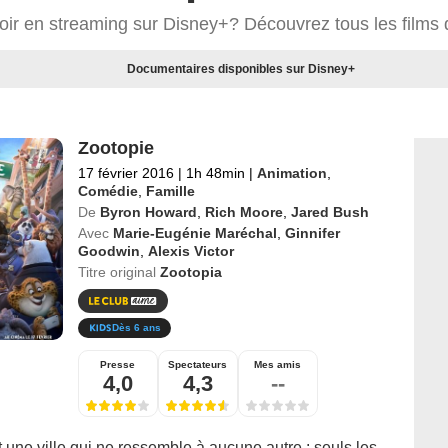
voir en streaming sur Disney+? Découvrez tous les films
Documentaires disponibles sur Disney+
Zootopie
17 février 2016
|
1h 48min
|
Animation
,
Comédie
,
Famille
De
Byron Howard
,
Rich Moore
,
Jared Bush
Avec
Marie-Eugénie Maréchal
,
Ginnifer
Goodwin
,
Alexis Victor
Titre original
Zootopia
Dès 6 ans
Presse
Spectateurs
Mes amis
4,0
4,3
--
 une ville qui ne ressemble à aucune autre : seuls les