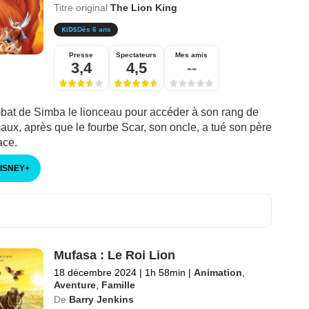
Titre original
The Lion King
Dès 6 ans
Presse
Spectateurs
Mes amis
3,4
4,5
--
bat de Simba le lionceau pour accéder à son rang de
aux, après que le fourbe Scar, son oncle, a tué son père
ace.
DISNEY
+
Mufasa : Le Roi Lion
18 décembre 2024
|
1h 58min
|
Animation
,
Aventure
,
Famille
De
Barry Jenkins