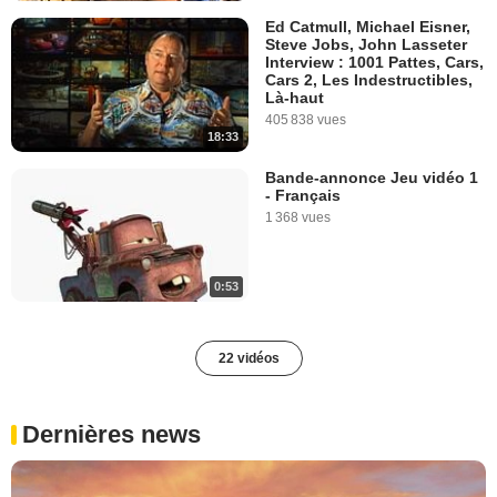
Ed Catmull, Michael Eisner,
Steve Jobs, John Lasseter
Interview : 1001 Pattes, Cars,
Cars 2, Les Indestructibles,
Là-haut
405 838 vues
18:33
Bande-annonce Jeu vidéo 1
- Français
1 368 vues
0:53
22 vidéos
Dernières news