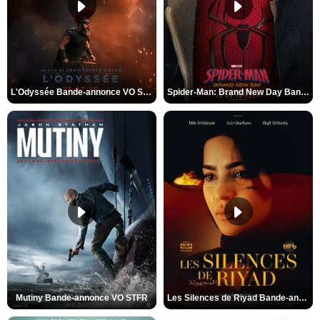
L'Odyssée Bande-annonce VO STFR
Spider-Man: Brand New Day Bande-annonce VO STFR
Mutiny Bande-annonce VO STFR
Les Silences de Riyad Bande-annonce VO STFR