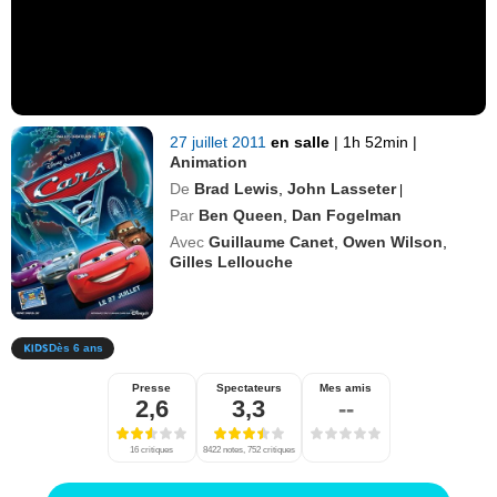
27 juillet 2011
en salle
|
1h 52min
|
Animation
De
Brad Lewis
,
John Lasseter
|
Par
Ben Queen
,
Dan Fogelman
Avec
Guillaume Canet
,
Owen Wilson
,
Gilles Lellouche
Dès 6 ans
Presse
Spectateurs
Mes amis
2,6
3,3
--
16 critiques
8422 notes, 752 critiques