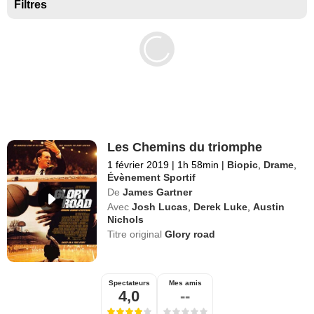
Séries exclusives Disney+
Filtres
Les Chemins du triomphe
1 février 2019
|
1h 58min
|
Biopic
,
Drame
,
Évènement Sportif
De
James Gartner
Avec
Josh Lucas
,
Derek Luke
,
Austin
Nichols
Titre original
Glory road
Spectateurs
Mes amis
4,0
--