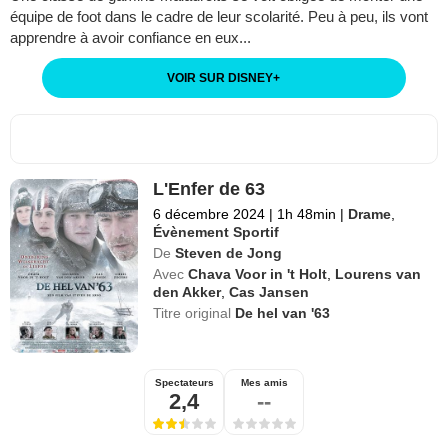
équipe de foot dans le cadre de leur scolarité. Peu à peu, ils vont
apprendre à avoir confiance en eux...
VOIR SUR DISNEY
+
L'Enfer de 63
6 décembre 2024
|
1h 48min
|
Drame
,
Évènement Sportif
De
Steven de Jong
Avec
Chava Voor in 't Holt
,
Lourens van
den Akker
,
Cas Jansen
Titre original
De hel van '63
Spectateurs
Mes amis
2,4
--