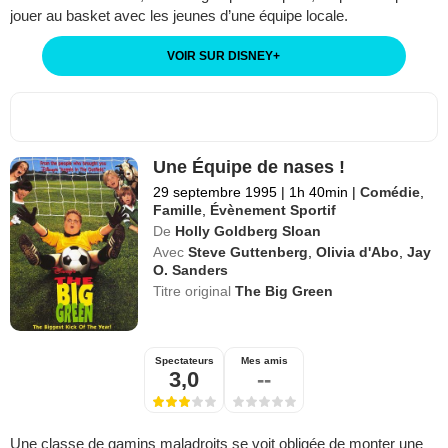
jouer au basket avec les jeunes d’une équipe locale.
VOIR SUR DISNEY
+
Une Équipe de nases !
29 septembre 1995
|
1h 40min
|
Comédie
,
Famille
,
Évènement Sportif
De
Holly Goldberg Sloan
Avec
Steve Guttenberg
,
Olivia d'Abo
,
Jay
O. Sanders
Titre original
The Big Green
Spectateurs
Mes amis
3,0
--
Une classe de gamins maladroits se voit obligée de monter une