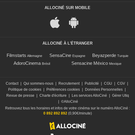
ALLOCINÉ SUR MOBILE
ALLOCINÉ À L'ÉTRANGER
Filmstarts
SensaCine
Beyazperde
Allemagne
Espagne
Turquie
AdoroCinema
Sensacine México
Brésil
Mexique
Contact
|
Qui sommes-nous
|
Recrutement
|
Publicité
|
CGU
|
CGV
|
Politique de cookies
|
Préférences cookies
|
Données Personnelles
|
Revue de presse
|
Charte d'écriture
|
Les services AlloCiné
|
Gérer Utiq
|
©AlloCiné
Retrouvez tous les horaires et infos de votre cinéma sur le numéro AlloCiné :
0 892 892 892
(0,90€/minute)