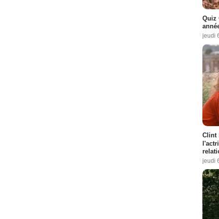
Quiz 
année
jeudi 
Clint
l'act
relat
jeudi 