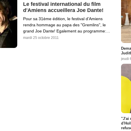
Le festival international du film
d'Amiens accueillera Joe Dante!
Pour sa 31ème édition, le festival d'Amiens
rendra hommage au papa des "Gremlins", le
grand Joe Dante! Egalement au programme:…
mardi 25 octobre 2011
Demai
Judit
jeudi 
"J'ai
d'Hol
refus