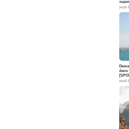
super
jeudi 
Demai
dans 
[SPO
jeudi 