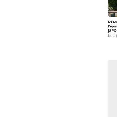
Ici t
l'épi
[SPO
jeudi 