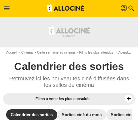
profil
menu
search
Accueil
Cinéma
Cette semaine au cinéma
Films les plus attendus
Agenda cinéma : Films du 13 mai 2026
Calendrier des sorties
Retrouvez ici les nouveautés ciné diffusées dans
les salles de cinéma
Films à venir les plus consultés
Calendrier des sorties
Sorties ciné du mois
Sorties ciné d