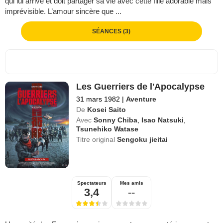
qui lui arrive et doit partager sa vie avec cette fille adorable mais
imprévisible. L’amour sincère que ...
SÉANCES (3)
Les Guerriers de l'Apocalypse
31 mars 1982
|
Aventure
De
Kosei Saito
Avec
Sonny Chiba
,
Isao Natsuki
,
Tsunehiko Watase
Titre original
Sengoku jieitai
Spectateurs
Mes amis
3,4
--