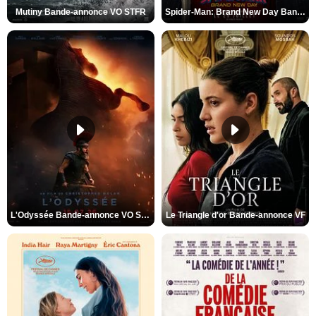
Mutiny Bande-annonce VO STFR
Spider-Man: Brand New Day Bande-annonce VO STFR
L'Odyssée Bande-annonce VO STFR
Le Triangle d'or Bande-annonce VF