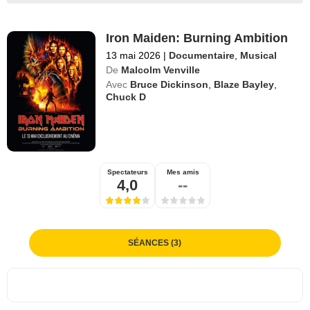
Iron Maiden: Burning Ambition
13 mai 2026
|
Documentaire
,
Musical
De
Malcolm Venville
Avec
Bruce Dickinson
,
Blaze Bayley
,
Chuck D
Spectateurs
Mes amis
4,0
--
SÉANCES (3)