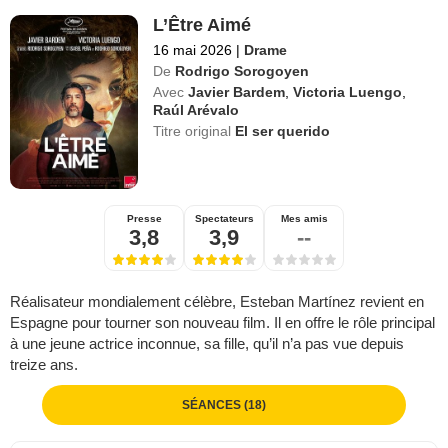
L’Être Aimé
16 mai 2026
|
Drame
De
Rodrigo Sorogoyen
Avec
Javier Bardem
,
Victoria Luengo
,
Raúl Arévalo
Titre original
El ser querido
Presse
Spectateurs
Mes amis
3,8
3,9
--
Réalisateur mondialement célèbre, Esteban Martínez revient en
Espagne pour tourner son nouveau film. Il en offre le rôle principal
à une jeune actrice inconnue, sa fille, qu’il n’a pas vue depuis
treize ans.
SÉANCES (18)