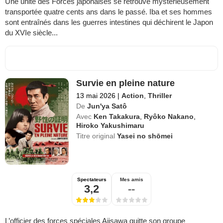
Une unité des Forces japonaises se retrouve mystérieusement
transportée quatre cents ans dans le passé. Iba et ses hommes
sont entraînés dans les guerres intestines qui déchirent le Japon
du XVIe siècle...
Survie en pleine nature
13 mai 2026
|
Action
,
Thriller
De
Jun'ya Satô
Avec
Ken Takakura
,
Ryôko Nakano
,
Hiroko Yakushimaru
Titre original
Yasei no shōmei
Spectateurs
Mes amis
3,2
--
L’officier des forces spéciales Ajisawa quitte son groupe