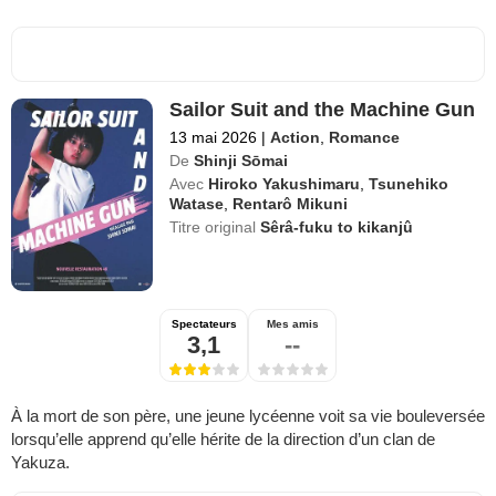
Sailor Suit and the Machine Gun
13 mai 2026
|
Action
,
Romance
De
Shinji Sōmai
Avec
Hiroko Yakushimaru
,
Tsunehiko
Watase
,
Rentarô Mikuni
Titre original
Sêrâ-fuku to kikanjû
Spectateurs
Mes amis
3,1
--
À la mort de son père, une jeune lycéenne voit sa vie bouleversée
lorsqu’elle apprend qu’elle hérite de la direction d’un clan de
Yakuza.