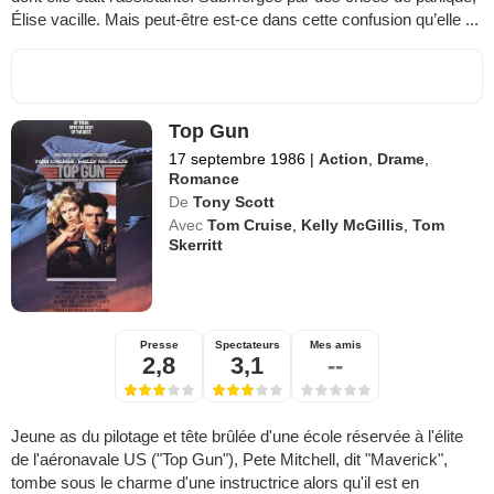
Élise vacille. Mais peut-être est-ce dans cette confusion qu’elle ...
Top Gun
17 septembre 1986
|
Action
,
Drame
,
Romance
De
Tony Scott
Avec
Tom Cruise
,
Kelly McGillis
,
Tom
Skerritt
Presse
Spectateurs
Mes amis
2,8
3,1
--
Jeune as du pilotage et tête brûlée d'une école réservée à l'élite
de l'aéronavale US ("Top Gun"), Pete Mitchell, dit "Maverick",
tombe sous le charme d'une instructrice alors qu'il est en